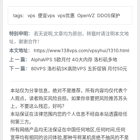
tags:
vps
便宜vps
vps优惠
OpenVZ
DDOS保护
特别申明：
若无说明,文章均为原创，转载时请注明本文地
址，谢谢合作！
本文地址：
https://www.138vps.com/vpsyhui/1310.html
上 一 篇：
AlphaVPS 5欧月付 4G大内存 洛杉矶多地
下 一 篇：
80VPS 洛杉矶SK高防VPS 五折促销 月付50元
本站仅为分享信息，绝对不是推荐，所有内容均仅代表个
人观点，读者购买风险自担。如果你非要把风险推苏苏头
上，不要这么残忍，好吗？
本站保证在法律范围内您的个人信息不经由本站透露给任
何第三方。
所有网络产品均无法保证在中国任何地区,任何时间,任何
宽带均有相同的访问体验,那种号称某机房绝不抽风的不是