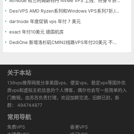
AirNode 荷兰阿姆斯特丹 NVMe VPS 上线：终身 6 折，€1.99/月起，2.5Tbit/s DDoS 防护
DesiVPS AMD Ryzen系列和Windows VPS系列7折,Intel系列年付11.6美元
dartnode 年度促销 vps 年付 7 美元
exact 年付10美元 德国机房
DediOne 新增洛杉矶CMIN2线路VPS年付20美元 不限流量
关于本站
138vps推荐网是分享美国vps、便宜vps、稳定vps等国外优
质vps和虚拟主机信息的个人博客，偶尔也会写一些简单的入
门教程。由苏苏负责打理，欢迎加群交流，旧群已封，新
群： 494744877
常用导航
免费VPS
香港VPS