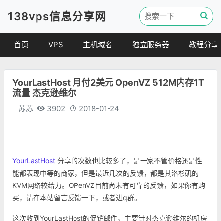
138vps信息分享网
首页
VPS
主机域名
独立服务器
教程分享
VPS优惠
域名
VPS教程
YourLastHost 月付2美元 OpenVZ 512M内存1T
便宜VPS
虚拟主机
建站教程
流量 杰克逊维尔
VPS评测
linux 教程
苏苏
3902
2018-01-24
其他教程
YourLastHost
分享的次数也比较多了，是一家不管价格还是性
能都表现中等的商家，但是最近几次的反馈，都是其洛杉矶的
KVM网络较给力。OPenVZ目前尚未有可靠的反馈，如果你有购
买，请在本站留言反馈一下，或者进q群。
这次收到YourLastHost的促销邮件，主要针对杰克逊维尔的机房