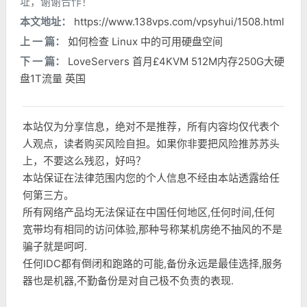
址，谢谢合作！
本文地址：
https://www.138vps.com/vpsyhui/1508.html
上 一 篇：
如何检查 Linux 中的可用硬盘空间
下 一 篇：
LoveServers 首月£4KVM 512M内存250G大硬
盘1T流量 英国
本站仅为分享信息，绝对不是推荐，所有内容均仅代表个
人观点，读者购买风险自担。如果你非要把风险推苏苏头
上，不要这么残忍，好吗？
本站保证在法律范围内您的个人信息不经由本站透露给任
何第三方。
所有网络产品均无法保证在中国任何地区,任何时间,任何
宽带均有相同的访问体验,那种号称某机房绝不抽风的不是
骗子就是呵呵.
任何IDC都有倒闭和跑路的可能,备份永远是最佳选择,服务
器也是机器,不勤备份是对自己极不负责的表现.