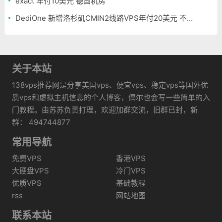
exact 年付10美元 德国机房
DediOne 新增洛杉矶CMIN2线路VPS年付20美元 不限流量
关于本站
138vps推荐网是分享美国vps、便宜vps、稳定vps等国外优
质vps和虚拟主机信息的个人博客，偶尔也会写一些简单的入
门教程。由苏苏负责打理，欢迎加群交流，旧群已封，新
群： 494744877
常用导航
免费VPS
香港VPS
大硬盘VPS
冷门VPS
优质VPS
基础教程
rss
网站地图
联系本站