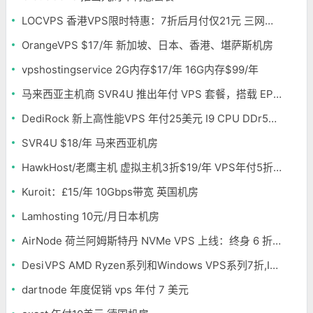
LOCVPS 香港VPS限时特惠：7折后月付仅21元 三网优化BGP线路 可选原生IP
OrangeVPS $17/年 新加坡、日本、香港、堪萨斯机房
vpshostingservice 2G内存$17/年 16G内存$99/年
马来西亚主机商 SVR4U 推出年付 VPS 套餐，搭载 EPYC/至强铂金，支持支付宝
DediRock 新上高性能VPS 年付25美元 I9 CPU DDr5内存 纽约机房
SVR4U $18/年 马来西亚机房
HawkHost/老鹰主机 虚拟主机3折$19/年 VPS年付5折$25/年
Kuroit：£15/年 10Gbps带宽 英国机房
Lamhosting 10元/月日本机房
AirNode 荷兰阿姆斯特丹 NVMe VPS 上线：终身 6 折，€1.99/月起，2.5Tbit/s DDoS 防护
DesiVPS AMD Ryzen系列和Windows VPS系列7折,Intel系列年付11.6美元
dartnode 年度促销 vps 年付 7 美元