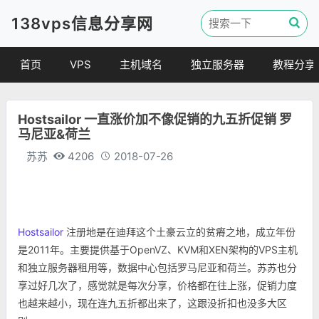
138vps信息分享网
首页
VPS
主机域名
独立服务器
教程分享
VPS优惠
域名
VPS教程
Hostsailor 一直涨价加不像促销的九五折促销 罗
便宜VPS
虚拟主机
建站教程
马尼亚&荷兰
VPS评测
linux 教程
苏苏
4206
2018-07-26
其他教程
Hostsailor
注册地是在迪拜这个土豪云立的贫瘠之地，成立年份
是2011年。主要提供基于OpenVZ、KVM和XEN架构的VPS主机
和独立服务器租用等，数据中心包括罗马尼亚和荷兰。苏苏也分
享过好几次了，感觉就是每次分享，价格都在往上涨，促销力度
也越来越小，现在连九五折都出来了，这跟没折扣也没多大区