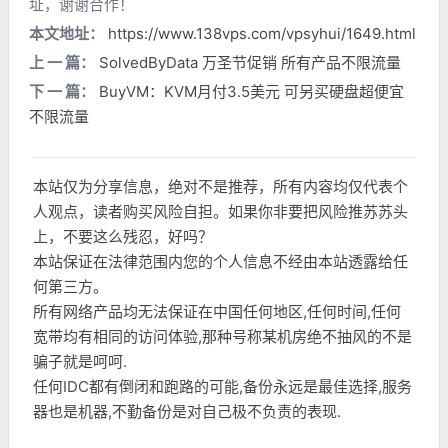
址，谢谢合作！
本文地址：
https://www.138vps.com/vpsyhui/1649.html
上 一 篇：
SolvedByData 万圣节促销 所有产品不限流量
下 一 篇：
BuyVM：KVM月付3.5美元 可另买硬盘超便宜
不限流量
本站仅为分享信息，绝对不是推荐，所有内容均仅代表个
人观点，读者购买风险自担。如果你非要把风险推苏苏头
上，不要这么残忍，好吗？
本站保证在法律范围内您的个人信息不经由本站透露给任
何第三方。
所有网络产品均无法保证在中国任何地区,任何时间,任何
宽带均有相同的访问体验,那种号称某机房绝不抽风的不是
骗子就是呵呵.
任何IDC都有倒闭和跑路的可能,备份永远是最佳选择,服务
器也是机器,不勤备份是对自己极不负责的表现.