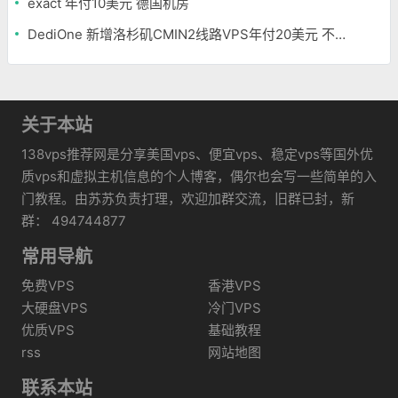
exact 年付10美元 德国机房
DediOne 新增洛杉矶CMIN2线路VPS年付20美元 不限流量
关于本站
138vps推荐网是分享美国vps、便宜vps、稳定vps等国外优
质vps和虚拟主机信息的个人博客，偶尔也会写一些简单的入
门教程。由苏苏负责打理，欢迎加群交流，旧群已封，新
群： 494744877
常用导航
免费VPS
香港VPS
大硬盘VPS
冷门VPS
优质VPS
基础教程
rss
网站地图
联系本站