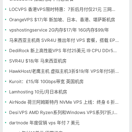
LOCVPS 香港VPS限时特惠：7折后月付仅21元 三网优化BGP线路 可选原生IP
OrangeVPS $17/年 新加坡、日本、香港、堪萨斯机房
vpshostingservice 2G内存$17/年 16G内存$99/年
马来西亚主机商 SVR4U 推出年付 VPS 套餐，搭载 EPYC/至强铂金，支持支付宝
DediRock 新上高性能VPS 年付25美元 I9 CPU DDr5内存 纽约机房
SVR4U $18/年 马来西亚机房
HawkHost/老鹰主机 虚拟主机3折$19/年 VPS年付5折$25/年
Kuroit：£15/年 10Gbps带宽 英国机房
Lamhosting 10元/月日本机房
AirNode 荷兰阿姆斯特丹 NVMe VPS 上线：终身 6 折，€1.99/月起，2.5Tbit/s DDoS 防护
DesiVPS AMD Ryzen系列和Windows VPS系列7折,Intel系列年付11.6美元
dartnode 年度促销 vps 年付 7 美元