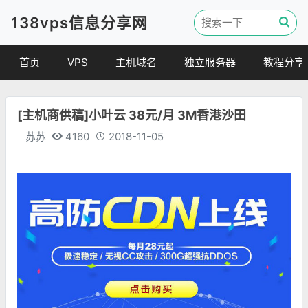
138vps信息分享网
首页
VPS
主机域名
独立服务器
教程分享
VPS优惠
域名
VPS教程
[主机商供稿]小叶云 38元/月 3M香港沙田
便宜VPS
虚拟主机
建站教程
苏苏
4160
2018-11-05
VPS评测
linux 教程
其他教程