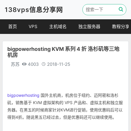
138vps信息分享网
首页
VPS
主机域名
独立服务器
教程分享
VPS优惠
域名
VPS教程
bigpowerhosting KVM 系列 4 折 洛杉矶等三地
便宜VPS
虚拟主机
建站教程
机房
VPS评测
linux 教程
苏苏
4003
2018-11-25
其他教程
bigpowerhosting
国外主机商，机房位于纽约、迈阿密和洛杉
矶，销售基于 KVM 虚拟架构的 VPS 产品和、虚拟主机和独立服
务器。在黑五的时候商家针对KVM进行促销，使用优惠码后可以
得到4折。随说黑五已经过去，但是优惠码还可以继续使用。