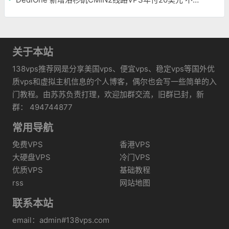
关于本站
138vps推荐网是分享美国vps、便宜vps、稳定vps等国外优
质vps和虚拟主机信息的个人博客，偶尔也会写一些简单的入
门教程。由苏苏负责打理，欢迎加群交流，旧群已封，新
群： 494744877
常用导航
免费VPS
香港VPS
大硬盘VPS
冷门VPS
优质VPS
基础教程
rss
网站地图
联系本站
email：admin#138vps.com