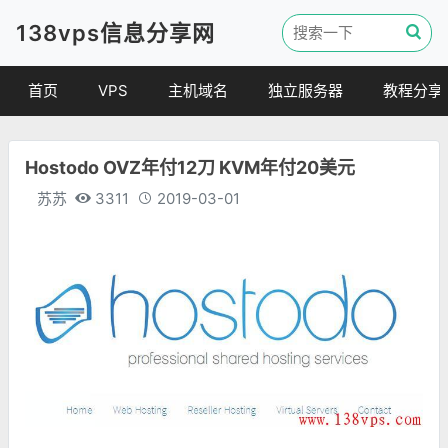
138vps信息分享网
首页
VPS
主机域名
独立服务器
教程分享
VPS优惠
域名
VPS教程
Hostodo OVZ年付12刀 KVM年付20美元
便宜VPS
虚拟主机
建站教程
苏苏
3311
2019-03-01
VPS评测
linux 教程
其他教程