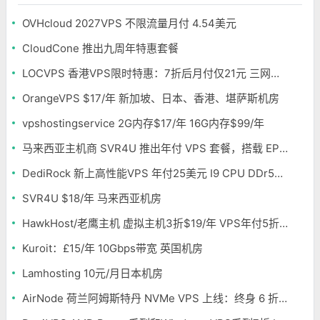
OVHcloud 2027VPS 不限流量月付 4.54美元
CloudCone 推出九周年特惠套餐
LOCVPS 香港VPS限时特惠：7折后月付仅21元 三网优化BGP线路 可选原生IP
OrangeVPS $17/年 新加坡、日本、香港、堪萨斯机房
vpshostingservice 2G内存$17/年 16G内存$99/年
马来西亚主机商 SVR4U 推出年付 VPS 套餐，搭载 EPYC/至强铂金，支持支付宝
DediRock 新上高性能VPS 年付25美元 I9 CPU DDr5内存 纽约机房
SVR4U $18/年 马来西亚机房
HawkHost/老鹰主机 虚拟主机3折$19/年 VPS年付5折$25/年
Kuroit：£15/年 10Gbps带宽 英国机房
Lamhosting 10元/月日本机房
AirNode 荷兰阿姆斯特丹 NVMe VPS 上线：终身 6 折，€1.99/月起，2.5Tbit/s DDoS 防护