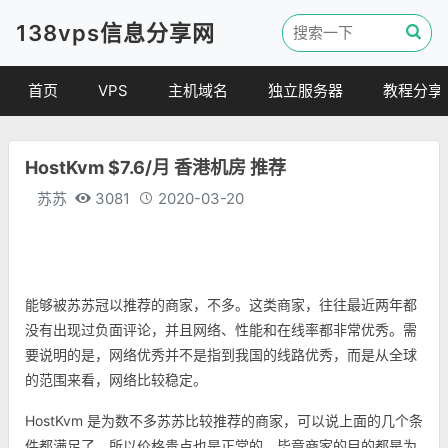
138vps信息分享网
首页
VPS
主机域名
独立服务器
教程分享
VPS优惠
域名
VPS教程
HostKvm $7.6/月 香港机房 推荐
便宜VPS
虚拟主机
建站教程
苏苏
3081
2020-03-20
VPS评测
linux 教程
其他教程
能够被苏苏冠以推荐的商家，不多。这类商家，往往最近两年都
没有出现过负面评论，并且网络、性能和在线率都非常优秀。需
要说明的是，网络优秀并不是指到我国的线路优秀，而是从全球
的范围来看，网络比较稳定。
HostKvm 是为数不多苏苏比较推荐的商家，可以说上面的几个条
件都满足了。所以价格贵点也是正常的，毕竟商家的目的都是为