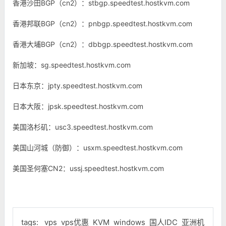
香港沙田BGP（cn2）：stbgp.speedtest.hostkvm.com
香港邦联BGP（cn2）：pnbgp.speedtest.hostkvm.com
香港大埔BGP（cn2）：dbbgp.speedtest.hostkvm.com
新加坡：sg.speedtest.hostkvm.com
日本东京：jpty.speedtest.hostkvm.com
日本大阪：jpsk.speedtest.hostkvm.com
美国洛杉矶：usc3.speedtest.hostkvm.com
美国山河城（防御）：usxm.speedtest.hostkvm.com
美国圣何塞CN2：ussj.speedtest.hostkvm.com
tags:
vps
vps优惠
KVM
windows
国人IDC
亚洲机