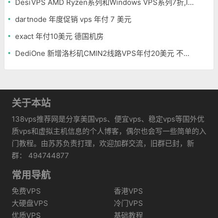
DesiVPS AMD Ryzen系列和Windows VPS系列7折,Intel系列年付11.6美元
dartnode 年度促销 vps 年付 7 美元
exact 年付10美元 德国机房
DediOne 新增洛杉矶CMIN2线路VPS年付20美元 不限流量
关于本站
138vps推荐网是分享美国vps、便宜vps、稳定vps等国外优
质vps和虚拟主机信息的个人博客，偶尔也会写一些简单的入
门教程。由苏苏负责打理，欢迎加群交流，旧群已封，新
群： 494744877
常用导航
免费VPS
香港VPS
大硬盘VPS
冷门VPS
优质VPS
基础教程