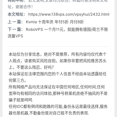
特别申明：
若无说明,文章均为原创，转载时请注明本文地
址，谢谢合作！
本文地址：
https://www.138vps.com/vpsyhui/2432.html
上 一 篇：
Kvmla 十周年庆 年付5折 月付8折
下 一 篇：
RoboVPS 一个月11元，就能拥有德国/荷兰不限
流量VPS
本站仅为分享信息，绝对不是推荐，所有内容均仅代表个
人观点，读者购买风险自担。如果你非要把风险推苏苏头
上，不要这么残忍，好吗？
本站保证在法律范围内您的个人信息不经由本站透露给任
何第三方。
所有网络产品均无法保证在中国任何地区,任何时间,任何
宽带均有相同的访问体验,那种号称某机房绝不抽风的不是
骗子就是呵呵.
任何IDC都有倒闭和跑路的可能,备份永远是最佳选择,服务
器也是机器,不勤备份是对自己极不负责的表现.