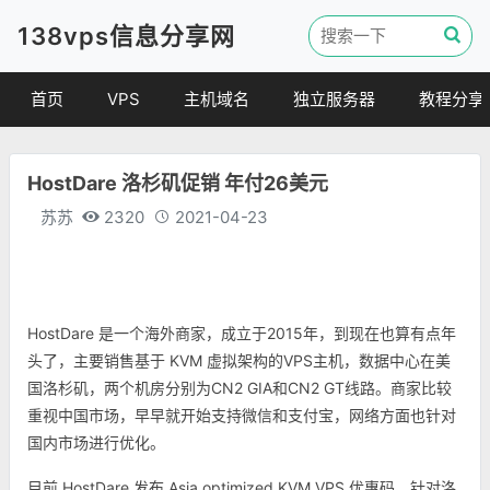
138vps信息分享网
首页
VPS
主机域名
独立服务器
教程分享
VPS优惠
域名
VPS教程
HostDare 洛杉矶促销 年付26美元
便宜VPS
虚拟主机
建站教程
苏苏
2320
2021-04-23
VPS评测
linux 教程
其他教程
HostDare 是一个海外商家，成立于2015年，到现在也算有点年
头了，主要销售基于 KVM 虚拟架构的VPS主机，数据中心在美
国洛杉矶，两个机房分别为CN2 GIA和CN2 GT线路。商家比较
重视中国市场，早早就开始支持微信和支付宝，网络方面也针对
国内市场进行优化。
目前 HostDare 发布 Asia optimized KVM VPS 优惠码，针对洛