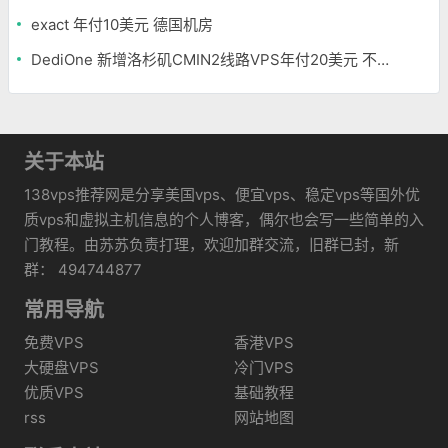
exact 年付10美元 德国机房
DediOne 新增洛杉矶CMIN2线路VPS年付20美元 不限流量
关于本站
138vps推荐网是分享美国vps、便宜vps、稳定vps等国外优
质vps和虚拟主机信息的个人博客，偶尔也会写一些简单的入
门教程。由苏苏负责打理，欢迎加群交流，旧群已封，新
群： 494744877
常用导航
免费VPS
香港VPS
大硬盘VPS
冷门VPS
优质VPS
基础教程
rss
网站地图