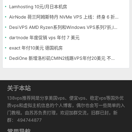
Lamhosting 10元/月日本机房
AirNode 荷兰阿姆斯特丹 NVMe VPS 上线：终身 6 折，€1.99/月起，2.5Tbit/s DDoS 防护
DesiVPS AMD Ryzen系列和Windows VPS系列7折,Intel系列年付11.6美元
dartnode 年度促销 vps 年付 7 美元
exact 年付10美元 德国机房
DediOne 新增洛杉矶CMIN2线路VPS年付20美元 不限流量
关于本站
138vps推荐网是分享美国vps、便宜vps、稳定vps等国外优
质vps和虚拟主机信息的个人博客，偶尔也会写一些简单的入
门教程。由苏苏负责打理，欢迎加群交流，旧群已封，新
群： 494744877
常用导航