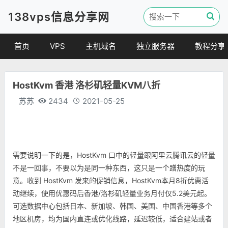
138vps信息分享网
首页
VPS
主机域名
独立服务器
教程分享
VPS优惠
域名
VPS教程
HostKvm 香港 洛杉矶轻量KVM八折
便宜VPS
虚拟主机
建站教程
苏苏
2434
2021-05-25
VPS评测
linux 教程
其他教程
需要说明一下的是，HostKvm 口中的轻量跟阿里云腾讯云的轻量
不是一回事，不要以为是同一种东西，这只是一个蹭热度的玩
意。收到 HostKvm 发来的促销信息，HostKvm本月8折优惠活
动继续，使用优惠码后香港/洛杉矶轻量业务月付仅5.2美元起。
可选数据中心包括日本、新加坡、韩国、美国、中国香港等多个
地区机房，均为国内直连或优化线路，延迟较低，适合建站或者