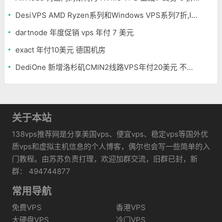
DesiVPS AMD Ryzen系列和Windows VPS系列7折,Intel系列年付11.6美元
dartnode 年度促销 vps 年付 7 美元
exact 年付10美元 德国机房
DediOne 新增洛杉矶CMIN2线路VPS年付20美元 不限流量
关于本站
138vps推荐网是分享美国vps、便宜vps、稳定vps等国外优
质vps和虚拟主机信息的个人博客，偶尔也会写一些简单的入
门教程。由苏苏负责打理，欢迎加群交流，旧群已封，新
群： 494744877
常用导航
免费VPS
香港VPS
大硬盘VPS
冷门VPS