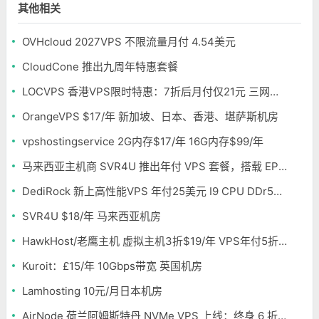
其他相关
OVHcloud 2027VPS 不限流量月付 4.54美元
CloudCone 推出九周年特惠套餐
LOCVPS 香港VPS限时特惠：7折后月付仅21元 三网优化BGP线路 可选原生IP
OrangeVPS $17/年 新加坡、日本、香港、堪萨斯机房
vpshostingservice 2G内存$17/年 16G内存$99/年
马来西亚主机商 SVR4U 推出年付 VPS 套餐，搭载 EPYC/至强铂金，支持支付宝
DediRock 新上高性能VPS 年付25美元 I9 CPU DDr5内存 纽约机房
SVR4U $18/年 马来西亚机房
HawkHost/老鹰主机 虚拟主机3折$19/年 VPS年付5折$25/年
Kuroit：£15/年 10Gbps带宽 英国机房
Lamhosting 10元/月日本机房
AirNode 荷兰阿姆斯特丹 NVMe VPS 上线：终身 6 折，€1.99/月起，2.5Tbit/s DDoS 防护