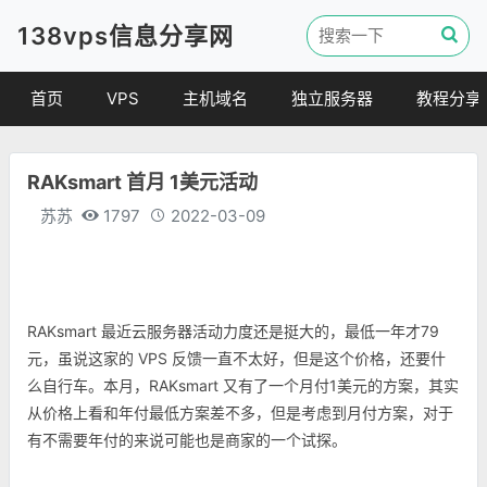
138vps信息分享网
首页
VPS
主机域名
独立服务器
教程分享
VPS优惠
域名
VPS教程
RAKsmart 首月 1美元活动
便宜VPS
虚拟主机
建站教程
苏苏
1797
2022-03-09
VPS评测
linux 教程
其他教程
RAKsmart 最近云服务器活动力度还是挺大的，最低一年才79
元，虽说这家的 VPS 反馈一直不太好，但是这个价格，还要什
么自行车。本月，RAKsmart 又有了一个月付1美元的方案，其实
从价格上看和年付最低方案差不多，但是考虑到月付方案，对于
有不需要年付的来说可能也是商家的一个试探。