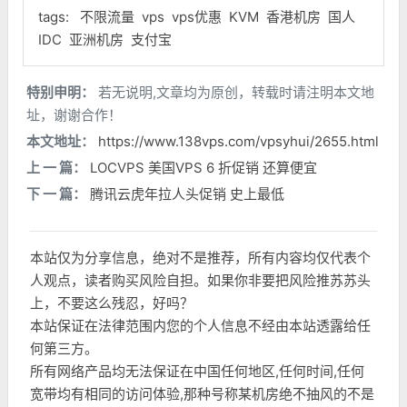
tags:
不限流量
vps
vps优惠
KVM
香港机房
国人
IDC
亚洲机房
支付宝
特别申明：
若无说明,文章均为原创，转载时请注明本文地
址，谢谢合作！
本文地址：
https://www.138vps.com/vpsyhui/2655.html
上 一 篇：
LOCVPS 美国VPS 6 折促销 还算便宜
下 一 篇：
腾讯云虎年拉人头促销 史上最低
本站仅为分享信息，绝对不是推荐，所有内容均仅代表个
人观点，读者购买风险自担。如果你非要把风险推苏苏头
上，不要这么残忍，好吗？
本站保证在法律范围内您的个人信息不经由本站透露给任
何第三方。
所有网络产品均无法保证在中国任何地区,任何时间,任何
宽带均有相同的访问体验,那种号称某机房绝不抽风的不是