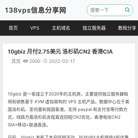
138vps信息分享网
首页
VPS
主机域名
独立服务器
教程分享
VPS优惠
域名
VPS教程
10gbiz 月付2.75美元 洛杉矶CN2 香港CIA
便宜VPS
虚拟主机
建站教程
苏苏
2000
2022-03-17
VPS评测
linux 教程
其他教程
10gbiz 是一家成立于2020年的主机商，主要提供独立服务器租
用和销售基于 KVM 虚拟架构的 VPS 主机产品，数据中心位于美
国洛杉矶、圣何塞和我国香港。支持 paypal 和支付宝等付款方
式，线路方面洛杉矶去程直连回程CN2优化，香港电信CN2
GIA+移动+联通直连。
日前，10gbiz 发布了本月促销活动，针对VPS主机提供4折优惠