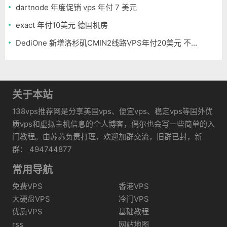
dartnode 年度促销 vps 年付 7 美元
exact 年付10美元 德国机房
DediOne 新增洛杉矶CMIN2线路VPS年付20美元 不限流量
关于本站
138vps推荐网是分享美国vps、便宜vps、稳定vps等国外优
质vps和虚拟主机信息的个人博客，偶尔也会写一些简单的入
门教程。由苏苏负责打理，欢迎加群交流，旧群已封，新
群： 494744877
常用导航
免费VPS
香港VPS
大硬盘VPS
冷门VPS
优质VPS
基础教程
rss
网站地图