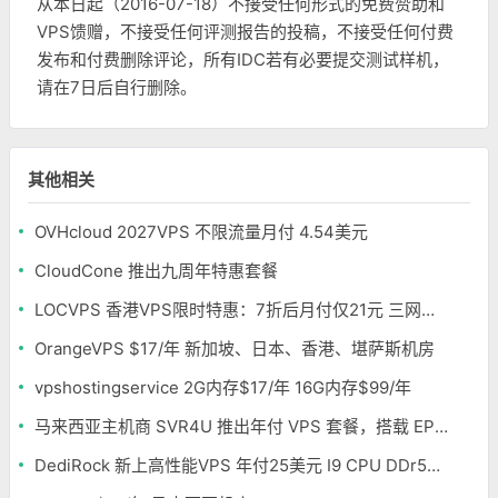
从本日起（2016-07-18）不接受任何形式的免费赞助和
VPS馈赠，不接受任何评测报告的投稿，不接受任何付费
发布和付费删除评论，所有IDC若有必要提交测试样机，
请在7日后自行删除。
其他相关
OVHcloud 2027VPS 不限流量月付 4.54美元
CloudCone 推出九周年特惠套餐
LOCVPS 香港VPS限时特惠：7折后月付仅21元 三网优化BGP线路 可选原生IP
OrangeVPS $17/年 新加坡、日本、香港、堪萨斯机房
vpshostingservice 2G内存$17/年 16G内存$99/年
马来西亚主机商 SVR4U 推出年付 VPS 套餐，搭载 EPYC/至强铂金，支持支付宝
DediRock 新上高性能VPS 年付25美元 I9 CPU DDr5内存 纽约机房