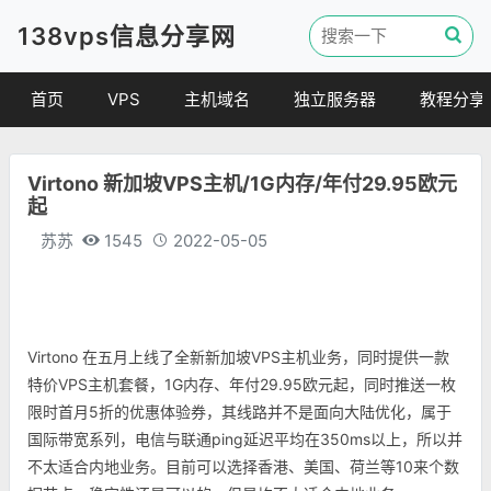
138vps信息分享网
首页
VPS
主机域名
独立服务器
教程分享
VPS优惠
域名
VPS教程
Virtono 新加坡VPS主机/1G内存/年付29.95欧元
便宜VPS
虚拟主机
建站教程
起
VPS评测
linux 教程
苏苏
1545
2022-05-05
其他教程
Virtono 在五月上线了全新新加坡VPS主机业务，同时提供一款
特价VPS主机套餐，1G内存、年付29.95欧元起，同时推送一枚
限时首月5折的优惠体验券，其线路并不是面向大陆优化，属于
国际带宽系列，电信与联通ping延迟平均在350ms以上，所以并
不太适合内地业务。目前可以选择香港、美国、荷兰等10来个数