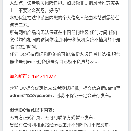
人观点，读者购买风险自担。如果你非要把风险推苏苏头
上，不要这么残忍，好吗？
本站保证在法律范围内您的个人信息不经由本站透露给任
何第三方。
所有网络产品均无法保证在中国任何地区,任何时间,任何
宽带均有相同的访问体验,那种号称某机房绝不抽风的不是
骗子就是呵呵.
任何IDC都有倒闭和跑路的可能,备份永远是最佳选择,服务
器也是机器,不勤备份是对自己极不负责的表现.
加入新群：494744877
欢迎IDC提交优惠信息或者测试样机，提交信息请Eamil至
admin#138vps.com
，苏苏不保证一定会进行发布。
但请IDC留意以下内容：
无官方正式首页、无可用联络方式暂不发布；
曾经有过倒闭和跑路经历者重开不到6个月不做发布；