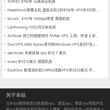
SVR4U $18/年 马来西亚机房
HawkHost/老鹰主机 虚拟主机3折$19/年 VPS年付5折$25/年
Kuroit：£15/年 10Gbps带宽 英国机房
Lamhosting 10元/月日本机房
AirNode 荷兰阿姆斯特丹 NVMe VPS 上线：终身 6 折，€1.99/月起，2.5Tbit/s DDoS 防护
DesiVPS AMD Ryzen系列和Windows VPS系列7折,Intel系列年付11.6美元
dartnode 年度促销 vps 年付 7 美元
exact 年付10美元 德国机房
DediOne 新增洛杉矶CMIN2线路VPS年付20美元 不限流量
关于本站
138vps推荐网是分享美国vps、便宜vps、稳定vps等国外优
质vps和虚拟主机信息的个人博客，偶尔也会写一些简单的入