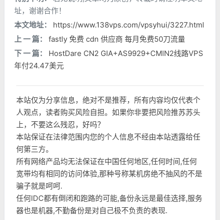
址，谢谢合作！
本文地址：
https://www.138vps.com/vpsyhui/3227.html
上 一 篇：
fastly 免费 cdn 供应商 每月免费50刀流量
下 一 篇：
HostDare CN2 GIA+AS9929+CMIN2线路VPS
年付24.47美元
本站仅为分享信息，绝对不是推荐，所有内容均仅代表个
人观点，读者购买风险自担。如果你非要把风险推苏苏头
上，不要这么残忍，好吗？
本站保证在法律范围内您的个人信息不经由本站透露给任
何第三方。
所有网络产品均无法保证在中国任何地区,任何时间,任何
宽带均有相同的访问体验,那种号称某机房绝不抽风的不是
骗子就是呵呵.
任何IDC都有倒闭和跑路的可能,备份永远是最佳选择,服务
器也是机器,不勤备份是对自己极不负责的表现.