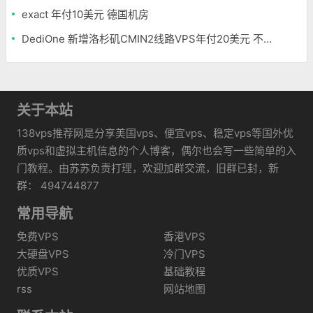
exact 年付10美元 德国机房
DediOne 新增洛杉矶CMIN2线路VPS年付20美元 不限流量
关于本站
138vps推荐网是分享美国vps、便宜vps、稳定vps等国外优
质vps和虚拟主机信息的个人博客，偶尔也会写一些简单的入
门教程。由苏苏负责打理，欢迎加群交流，旧群已封，新
群： 494744877
常用导航
免费VPS
香港VPS
大硬盘VPS
冷门VPS
优质VPS
基础教程
rss
网站地图