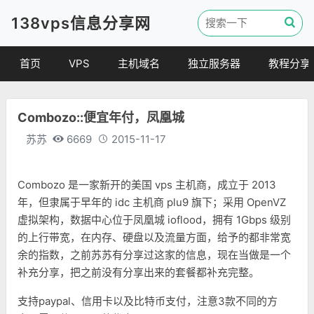
138vps信息分享网
首页
VPS
主机域名
独立服务器
教程分享
VPS优惠
域名
VPS教程
Combozo::便宜年付，凤凰城
便宜VPS
虚拟主机
建站教程
苏苏
6669
2015-11-17
VPS评测
linux 教程
其他教程
Combozo 是一家新开的美国 vps 主机商，成立于 2013
年，但隶属于早年的 idc 主机商 plu9 旗下；采用 OpenVZ
虚拟架构，数据中心位于凤凰城 ioflood，拥有 1Gbps 级别
的上行带宽，在内存、硬盘以及流量方面，给予的都非常宽
余的指数，之前苏苏有分享过这家的信息，现在当做是一个
补充分享，把之前没有分享出来的套餐都补充完整。
支持paypal、信用卡以及比特币支付，注意3款不同的方