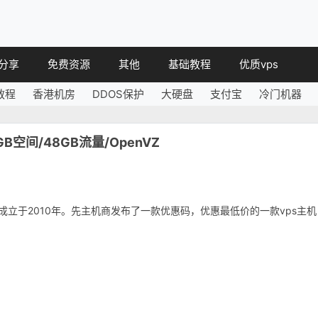
分享
免费资源
其他
基础教程
优质vps
教程
香港机房
DDOS保护
大硬盘
支付宝
冷门机器
教程
免费空间
简讯
教程
免费域名
3GB空间/48GB流量/OpenVZ
 教程
免费VPS
教程
其他免费
主机商，成立于2010年。先主机商发布了一款优惠码，优惠最低价的一款vps主机