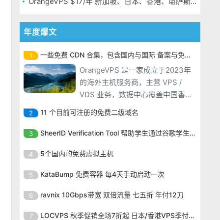
OrangeVPS $17/年 新加坡、日本、香港、堪萨斯机房
年度爆文
一些免费 CDN 合集，包含国内与国际 备案与免备案
1
OrangeVPS 是一家成立于2023年
的海外主机服务商，主营 VPS /
VDS 业务，数据中心覆盖中国香
港、新加坡、日本、美国堪萨斯与
11 个目前可注册的免费二级域名
2
洛杉矶等多个地区。其 VPS 产品基
OrangeVPS 是一家成立于2023年
于 KVM 虚拟化架构，配备 NVMe
SheerID Verification Tool 帮助学生通过谷歌学生计划免费获得 Gemini Advanced
3
的海外主机服务商，主营 VPS /
SSD 固态硬盘，主要分为亚洲和美
OrangeVPS 是一家成立于2023年
VDS 业务，数据中心覆盖中国香
5个国内的免费虚拟主机
4
国两大系列。亚洲 VPS 月付低至 6
的海外主机服务商，主营 VPS /
港、新加坡、日本、美国堪萨斯与
美元，美国
OrangeVPS 是一家成立于2023年
VDS 业务，数据中心覆盖中国香
KataBump 免费容器 每4天手动启动一次
5
洛杉矶等多个地区。其 VPS 产品基
的海外主机服务商，主营 VPS /
港、新加坡、日本、美国堪萨斯与
于 KVM 虚拟化架构，配备 NVMe
OrangeVPS 是一家成立于2023年
VDS 业务，数据中心覆盖中国香
ravnix 10Gbps带宽 双倍流量 七五折 年付12刀
6
洛杉矶等多个地区。其 VPS 产品基
SSD 固态硬盘，主要分为亚洲和美
的海外主机服务商，主营 VPS /
港、新加坡、日本、美国堪萨斯与
于 KVM 虚拟化架构，配备 NVMe
OrangeVPS 是一家成立于2023年
国两大系列。亚洲 VPS 月付低至 6
VDS 业务，数据中心覆盖中国香
LOCVPS 秋季促销全场7折起 日本/香港VPS季付63元
7
洛杉矶等多个地区。其 VPS 产品基