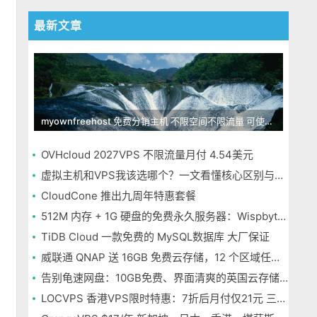
最新文章
myownfreehost 免费分销主机 不限空间不限流量 可使用免费域名申请
OVHcloud 2027VPS 不限流量月付 4.54美元
虚拟主机和VPS我该选哪个？一文看懂核心区别与选择指南
CloudCone 推出九周年特惠套餐
512M 内存 + 1G 硬盘的免费永久服务器：Wispbyte 上手
TiDB Cloud 一款免费的 MySQL数据库 大厂保证
威联通 QNAP 送 16GB 免费云存储，12 个区域任选，邮箱注册即可
告别龟速网盘：10GB免费、界面清爽的英国云存储Icedrive体验
LOCVPS 香港VPS限时特惠：7折后月付仅21元 三网优化BGP线路 可选原生IP