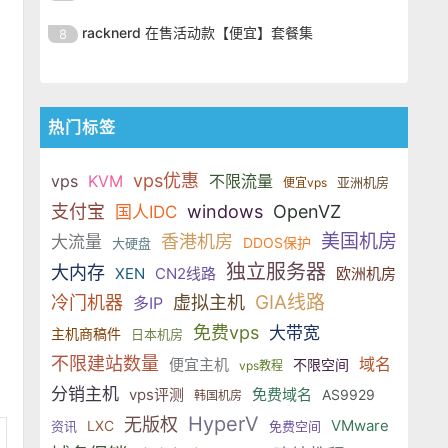
SSD 固态硬盘，主要分为亚洲和美
的海外主机服务商，主营 VPS /
美元，美国
港、新加坡、日本、美国堪萨斯与
于 KVM 虚拟化架构，配备 NVMe
OrangeVPS 是一家成立于2023年
国两大系列。亚洲 VPS 月付低至 6
VDS 业务，数据中心覆盖中国香
racknerd 在售活动款【便宜】套餐集
8
洛杉矶等多个地区。其 VPS 产品基
SSD 固态硬盘，主要分为亚洲和美
的海外主机服务商，主营 VPS /
美元，美国
港、新加坡、日本、美国堪萨斯与
于 KVM 虚拟化架构，配备 NVMe
OrangeVPS 是一家成立于2023年
国两大系列。亚洲 VPS 月付低至 6
VDS 业务，数据中心覆盖中国香
洛杉矶等多个地区。其 VPS 产品基
SSD 固态硬盘，主要分为亚洲和美
的海外主机服务商，主营 VPS /
美元，美国
港、新加坡、日本、美国堪萨斯与
于 KVM 虚拟化架构，配备 NVMe
国两大系列。亚洲 VPS 月付低至 6
VDS 业务，数据中心覆盖中国香
洛杉矶等多个地区。其 VPS 产品基
热门标签
SSD 固态硬盘，主要分为亚洲和美
美元，美国
港、新加坡、日本、美国堪萨斯与
于 KVM 虚拟化架构，配备 NVMe
国两大系列。亚洲 VPS 月付低至 6
洛杉矶等多个地区。其 VPS 产品基
SSD 固态硬盘，主要分为亚洲和美
vps优惠
美元，美国
vps
KVM
不限流量
亚洲机房
便宜vps
于 KVM 虚拟化架构，配备 NVMe
国两大系列。亚洲 VPS 月付低至 6
支付宝
windows
OpenVZ
国人IDC
SSD 固态硬盘，主要分为亚洲和美
美元，美国
国两大系列。亚洲 VPS 月付低至 6
美国机房
香港机房
大流量
DDOS保护
大硬盘
美元，美国
独立服务器
大内存
XEN
CN2线路
欧洲机房
GIA线路
冷门机器
虚拟主机
多IP
免费vps
大带宽
主机商稿件
日本机房
不限建站数量
域名
便宜主机
不限空间
vps教程
分销主机
vps评测
免费域名
AS9929
韩国机房
HyperV
无版权
VMware
LXC
资讯
免费空间