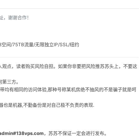
址，谢谢合作！
GB空间/75TB流量/无限独立IP/SSL/纽约
人观点，读者购买风险自担。如果你非要把风险推苏苏头上，不要这
何第三方。
宽带均有相同的访问体验,那种号称某机房绝不抽风的不是骗子就是呵
务器也是机器,不勤备份是对自己极不负责的表现.
admin#138vps.com
，苏苏不保证一定会进行发布。