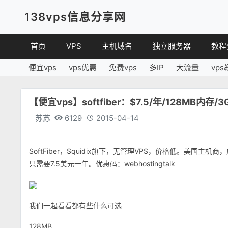
138vps信息分享网
首页
VPS
主机域名
独立服务器
教程
便宜vps
vps优惠
免费vps
多IP
大流量
vps
VPS优惠
域名
VPS
便宜VPS
虚拟主机
建站
【便宜vps】softfiber：$7.5/年/128MB内存/
VPS评测
linux
苏苏
6129
2015-04-14
其他
SoftFiber，Squidix旗下，无管理VPS，价格低。美国
只需要7.5美元一年。优惠码：webhostingtalk
我们一起看看都有些什么可选
128MB