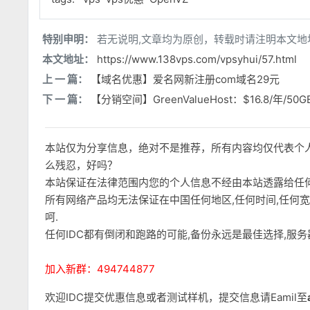
特别申明：
若无说明,文章均为原创，转载时请注明本文地
本文地址：
https://www.138vps.com/vpsyhui/57.html
上 一 篇：
【域名优惠】爱名网新注册com域名29元
下 一 篇：
【分销空间】GreenValueHost：$16.8/年/50
本站仅为分享信息，绝对不是推荐，所有内容均仅代表个
么残忍，好吗？
本站保证在法律范围内您的个人信息不经由本站透露给任
所有网络产品均无法保证在中国任何地区,任何时间,任何
呵.
任何IDC都有倒闭和跑路的可能,备份永远是最佳选择,服
加入新群：494744877
欢迎IDC提交优惠信息或者测试样机，提交信息请Eamil至