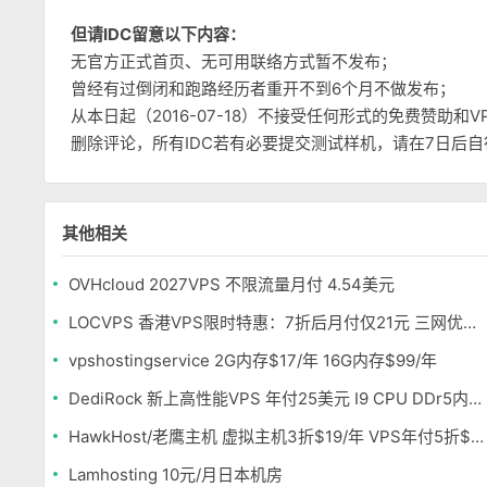
但请IDC留意以下内容：
无官方正式首页、无可用联络方式暂不发布；
曾经有过倒闭和跑路经历者重开不到6个月不做发布；
从本日起（2016-07-18）不接受任何形式的免费赞助
删除评论，所有IDC若有必要提交测试样机，请在7日后
其他相关
OVHcloud 2027VPS 不限流量月付 4.54美元
LOCVPS 香港VPS限时特惠：7折后月付仅21元 三网优化BGP线路 可选原生IP
vpshostingservice 2G内存$17/年 16G内存$99/年
DediRock 新上高性能VPS 年付25美元 I9 CPU DDr5内存 纽约机房
HawkHost/老鹰主机 虚拟主机3折$19/年 VPS年付5折$25/年
Lamhosting 10元/月日本机房