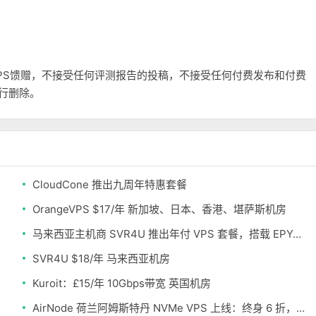
和VPS馈赠，不接受任何评测报告的投稿，不接受任何付费发布和付费
自行删除。
CloudCone 推出九周年特惠套餐
OrangeVPS $17/年 新加坡、日本、香港、堪萨斯机房
马来西亚主机商 SVR4U 推出年付 VPS 套餐，搭载 EPYC/至强铂金，支持支付宝
SVR4U $18/年 马来西亚机房
Kuroit：£15/年 10Gbps带宽 英国机房
AirNode 荷兰阿姆斯特丹 NVMe VPS 上线：终身 6 折，€1.99/月起，2.5Tbit/s DDoS 防护