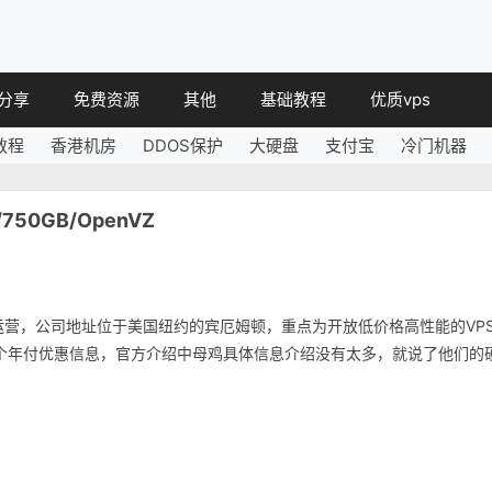
分享
免费资源
其他
基础教程
优质vps
教程
香港机房
DDOS保护
大硬盘
支付宝
冷门机器
教程
免费空间
简讯
教程
免费域名
750GB/OpenVZ
 教程
免费VPS
教程
其他免费
司化运营，公司地址位于美国纽约的宾厄姆顿，重点为开放低价格高性能的VP
MB两个年付优惠信息，官方介绍中母鸡具体信息介绍没有太多，就说了他们的