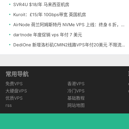
SVR4U $18/年 马来西亚机房
Kuroit：£15/年 10Gbps带宽 英国机房
AirNode 荷兰阿姆斯特丹 NVMe VPS 上线：终身 6 折，€1.99/月起，2.5Tbit/s DDoS 防护
dartnode 年度促销 vps 年付 7 美元
DediOne 新增洛杉矶CMIN2线路VPS年付20美元 不限流量
常用导航
免费VPS
香港VPS
大硬盘VPS
冷门VPS
优质VPS
基础教程
rss
网站地图