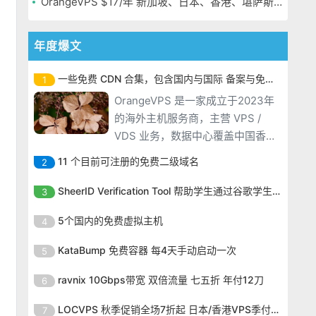
OrangeVPS $17/年 新加坡、日本、香港、堪萨斯机房
年度爆文
一些免费 CDN 合集，包含国内与国际 备案与免备案
1
OrangeVPS 是一家成立于2023年
的海外主机服务商，主营 VPS /
VDS 业务，数据中心覆盖中国香
港、新加坡、日本、美国堪萨斯与
11 个目前可注册的免费二级域名
2
洛杉矶等多个地区。其 VPS 产品基
OrangeVPS 是一家成立于2023年
于 KVM 虚拟化架构，配备 NVMe
SheerID Verification Tool 帮助学生通过谷歌学生计划免费获得 Gemini Advanced
3
的海外主机服务商，主营 VPS /
SSD 固态硬盘，主要分为亚洲和美
OrangeVPS 是一家成立于2023年
VDS 业务，数据中心覆盖中国香
5个国内的免费虚拟主机
4
国两大系列。亚洲 VPS 月付低至 6
的海外主机服务商，主营 VPS /
港、新加坡、日本、美国堪萨斯与
美元，美国
OrangeVPS 是一家成立于2023年
VDS 业务，数据中心覆盖中国香
KataBump 免费容器 每4天手动启动一次
5
洛杉矶等多个地区。其 VPS 产品基
的海外主机服务商，主营 VPS /
港、新加坡、日本、美国堪萨斯与
于 KVM 虚拟化架构，配备 NVMe
OrangeVPS 是一家成立于2023年
VDS 业务，数据中心覆盖中国香
ravnix 10Gbps带宽 双倍流量 七五折 年付12刀
6
洛杉矶等多个地区。其 VPS 产品基
SSD 固态硬盘，主要分为亚洲和美
的海外主机服务商，主营 VPS /
港、新加坡、日本、美国堪萨斯与
于 KVM 虚拟化架构，配备 NVMe
OrangeVPS 是一家成立于2023年
国两大系列。亚洲 VPS 月付低至 6
VDS 业务，数据中心覆盖中国香
LOCVPS 秋季促销全场7折起 日本/香港VPS季付63元
7
洛杉矶等多个地区。其 VPS 产品基