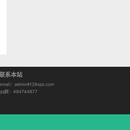
联系本站
email：admin#138vps.com
qq群：494744877