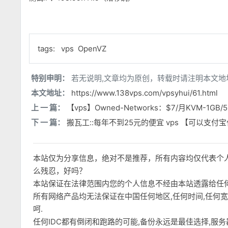
tags:
vps
OpenVZ
特别申明：
若无说明,文章均为原创，转载时请注明本文地
本文地址：
https://www.138vps.com/vpsyhui/61.html
上 一 篇：
【vps】Owned-Networks：$7/月KVM-1GB/5
下 一 篇：
搬瓦工::每年不到25元的便宜 vps 【可以支付
本站仅为分享信息，绝对不是推荐，所有内容均仅代表个
么残忍，好吗？
本站保证在法律范围内您的个人信息不经由本站透露给任
所有网络产品均无法保证在中国任何地区,任何时间,任何
呵.
任何IDC都有倒闭和跑路的可能,备份永远是最佳选择,服