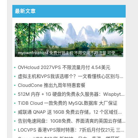
最新文章
myownfreehost 免费分销主机 不限空间不限流量 可使用免费域名申请
OVHcloud 2027VPS 不限流量月付 4.54美元
虚拟主机和VPS我该选哪个？一文看懂核心区别与选择指南
CloudCone 推出九周年特惠套餐
512M 内存 + 1G 硬盘的免费永久服务器：Wispbyte 上手
TiDB Cloud 一款免费的 MySQL数据库 大厂保证
威联通 QNAP 送 16GB 免费云存储，12 个区域任选，邮箱注册即可
告别龟速网盘：10GB免费、界面清爽的英国云存储Icedrive体验
LOCVPS 香港VPS限时特惠：7折后月付仅21元 三网优化BGP线路 可选原生IP