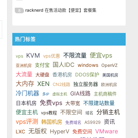
SSD 固态硬盘，主要分为亚洲和美
的海外主机服务商，主营 VPS /
美元，美国
港、新加坡、日本、美国堪萨斯与
于 KVM 虚拟化架构，配备 NVMe
OrangeVPS 是一家成立于2023年
国两大系列。亚洲 VPS 月付低至 6
VDS 业务，数据中心覆盖中国香
racknerd 在售活动款【便宜】套餐集
8
洛杉矶等多个地区。其 VPS 产品基
SSD 固态硬盘，主要分为亚洲和美
的海外主机服务商，主营 VPS /
美元，美国
港、新加坡、日本、美国堪萨斯与
于 KVM 虚拟化架构，配备 NVMe
OrangeVPS 是一家成立于2023年
国两大系列。亚洲 VPS 月付低至 6
VDS 业务，数据中心覆盖中国香
洛杉矶等多个地区。其 VPS 产品基
SSD 固态硬盘，主要分为亚洲和美
的海外主机服务商，主营 VPS /
美元，美国
港、新加坡、日本、美国堪萨斯与
于 KVM 虚拟化架构，配备 NVMe
国两大系列。亚洲 VPS 月付低至 6
VDS 业务，数据中心覆盖中国香
洛杉矶等多个地区。其 VPS 产品基
热门标签
SSD 固态硬盘，主要分为亚洲和美
美元，美国
港、新加坡、日本、美国堪萨斯与
于 KVM 虚拟化架构，配备 NVMe
国两大系列。亚洲 VPS 月付低至 6
洛杉矶等多个地区。其 VPS 产品基
SSD 固态硬盘，主要分为亚洲和美
KVM
便宜vps
不限流量
美元，美国
vps优惠
vps
于 KVM 虚拟化架构，配备 NVMe
国两大系列。亚洲 VPS 月付低至 6
国人IDC
支付宝
windows
OpenVZ
亚洲机房
SSD 固态硬盘，主要分为亚洲和美
美元，美国
国两大系列。亚洲 VPS 月付低至 6
大流量
香港机房
DDOS保护
大硬盘
美国机房
美元，美国
大内存
XEN
独立服务器
CN2线路
欧洲机房
冷门机器
GIA线路
主机商稿件
多IP
虚拟主机
免费vps
日本机房
大带宽
不限建站数量
分销主机
便宜主机
不限空间
vps教程
域名
vps评测
资讯
韩国机房
AS9929
免费域名
无版权
VMware
HyperV
LXC
免费空间