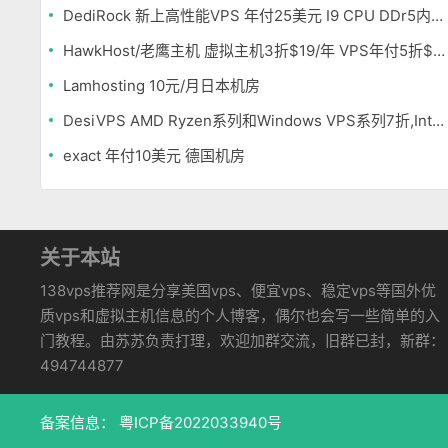
DediRock 新上高性能VPS 年付25美元 I9 CPU DDr5内存 纽约机房
HawkHost/老鹰主机 虚拟主机3折$19/年 VPS年付5折$25/年
Lamhosting 10元/月日本机房
DesiVPS AMD Ryzen系列和Windows VPS系列7折,Intel系列年付11.6美元
exact 年付10美元 德国机房
关于本站
138vps推荐网是分享美国vps、便宜vps、稳定vps等国外优
质vps和虚拟主机信息的个人博客，偶尔也会写一些简单的入
门教程。由苏苏负责打理，欢迎加群交流，旧群已封，新群：
494744877
备案信息：
粤ICP备2022033940号