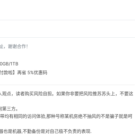
址，谢谢合作！
0GB/1TB
宝付款啦】再省 5%优惠码
人观点，读者购买风险自担。如果你非要把风险推苏苏头上，不要这
何第三方。
宽带均有相同的访问体验,那种号称某机房绝不抽风的不是骗子就是呵
务器也是机器,不勤备份是对自己极不负责的表现.