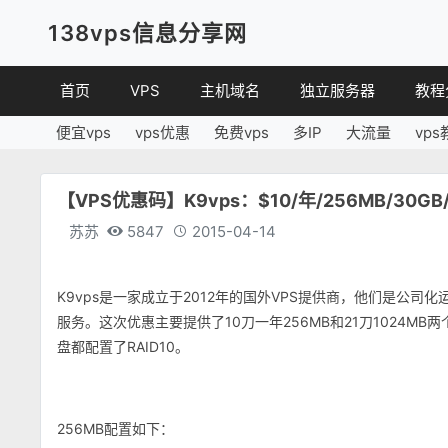
138vps信息分享网
首页
VPS
主机域名
独立服务器
教程
便宜vps
vps优惠
免费vps
多IP
大流量
vps
VPS优惠
域名
VPS
便宜VPS
虚拟主机
建站
【VPS优惠码】K9vps：$10/年/256MB/30GB/
VPS评测
linux
苏苏
5847
2015-04-14
其他
K9vps是一家成立于2012年的国外VPS提供商，他们是公
服务。这次优惠主要提供了10刀一年256MB和21刀1024
盘都配置了RAID10。
256MB配置如下：