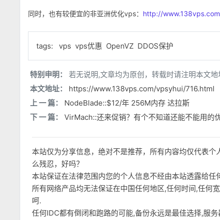
同时，也有较便宜的非亚洲优化vps：
http://www.138vps.com
tags:
vps
vps优惠
OpenVZ
DDOS保护
特别申明：
若无说明,文章均为原创，转载时请注明本文地
本文地址：
https://www.138vps.com/vpsyhui/716.html
上 一 篇：
NodeBlade::$12/年 256M内存 达拉斯
下 一 篇：
VirMach::还来促销？有个不知道还能不能用的
本站仅为分享信息，绝对不是推荐，所有内容均仅代表个
么残忍，好吗？
本站保证在法律范围内您的个人信息不经由本站透露给任
所有网络产品均无法保证在中国任何地区,任何时间,任何
呵.
任何IDC都有倒闭和跑路的可能,备份永远是最佳选择,服