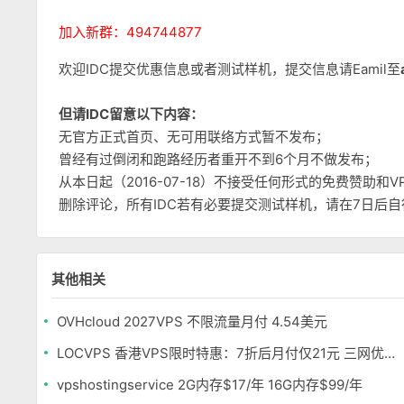
加入新群：494744877
欢迎IDC提交优惠信息或者测试样机，提交信息请Eamil至
但请IDC留意以下内容：
无官方正式首页、无可用联络方式暂不发布；
曾经有过倒闭和跑路经历者重开不到6个月不做发布；
从本日起（2016-07-18）不接受任何形式的免费赞助
删除评论，所有IDC若有必要提交测试样机，请在7日后
其他相关
OVHcloud 2027VPS 不限流量月付 4.54美元
LOCVPS 香港VPS限时特惠：7折后月付仅21元 三网优化BGP线路 可选原生IP
vpshostingservice 2G内存$17/年 16G内存$99/年