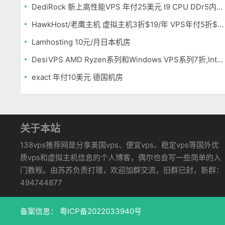
DediRock 新上高性能VPS 年付25美元 I9 CPU DDr5内存 纽约机房
HawkHost/老鹰主机 虚拟主机3折$19/年 VPS年付5折$25/年
Lamhosting 10元/月日本机房
DesiVPS AMD Ryzen系列和Windows VPS系列7折,Intel系列年付11.6美元
exact 年付10美元 德国机房
关于本站
138vps推荐网是分享美国vps、便宜vps、稳定vps等国外优
质vps和虚拟主机信息的个人博客，偶尔也会写一些简单的入
门教程。由苏苏负责打理，欢迎加群交流，旧群已封，新群：
494744877
备案信息：
粤ICP备2022033940号