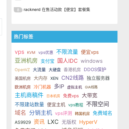
出。ServerHost 的 VPS 全部采用
LowEndTalk（LET）社区推出了一
餐，使用优惠码后 2GB 内存配置低
仅需 $99.99/年，性价比非常突
ServerHost 近期在
KVM 虚拟化架构，搭配
批高性能 Linux VPS 年付优惠套
racknerd 在售活动款【便宜】套餐集
8
至 $16.99/年，16GB 大内存套餐也
出。ServerHost 的 VPS 全部采用
LowEndTalk（LET）社区推出了一
餐，使用优惠码后 2GB 内存配置低
仅需 $99.99/年，性价比非常突
ServerHost 近期在
KVM 虚拟化架构，搭配
批高性能 Linux VPS 年付优惠套
至 $16.99/年，16GB 大内存套餐也
出。ServerHost 的 VPS 全部采用
LowEndTalk（LET）社区推出了一
餐，使用优惠码后 2GB 内存配置低
仅需 $99.99/年，性价比非常突
KVM 虚拟化架构，搭配
批高性能 Linux VPS 年付优惠套
至 $16.99/年，16GB 大内存套餐也
热门标签
出。ServerHost 的 VPS 全部采用
餐，使用优惠码后 2GB 内存配置低
仅需 $99.99/年，性价比非常突
KVM 虚拟化架构，搭配
至 $16.99/年，16GB 大内存套餐也
出。ServerHost 的 VPS 全部采用
vps
不限流量
便宜vps
vps优惠
KVM
仅需 $99.99/年，性价比非常突
KVM 虚拟化架构，搭配
亚洲机房
国人IDC
windows
支付宝
出。ServerHost 的 VPS 全部采用
KVM 虚拟化架构，搭配
DDOS保护
大流量
香港机房
OpenVZ
大硬盘
CN2线路
大内存
独立服务器
美国机房
XEN
多IP
冷门机器
欧洲机房
虚拟主机
GIA线路
主机商稿件
大带宽
免费vps
日本机房
不限空间
不限建站数量
便宜主机
vps教程
域名
分销主机
vps评测
免费域名
韩国机房
LXC
资讯
HyperV
无版权
AS9929