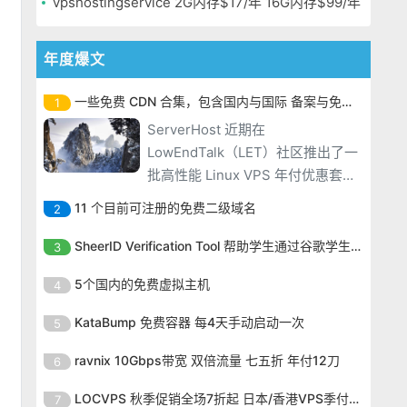
vpshostingservice 2G内存$17/年 16G内存$99/年
年度爆文
一些免费 CDN 合集，包含国内与国际 备案与免备案
1
ServerHost 近期在
LowEndTalk（LET）社区推出了一
批高性能 Linux VPS 年付优惠套
餐，使用优惠码后 2GB 内存配置低
11 个目前可注册的免费二级域名
2
至 $16.99/年，16GB 大内存套餐也
ServerHost 近期在
仅需 $99.99/年，性价比非常突
SheerID Verification Tool 帮助学生通过谷歌学生计划免费获得 Gemini Advanced
3
LowEndTalk（LET）社区推出了一
出。ServerHost 的 VPS 全部采用
ServerHost 近期在
批高性能 Linux VPS 年付优惠套
5个国内的免费虚拟主机
4
KVM 虚拟化架构，搭配
LowEndTalk（LET）社区推出了一
餐，使用优惠码后 2GB 内存配置低
ServerHost 近期在
批高性能 Linux VPS 年付优惠套
KataBump 免费容器 每4天手动启动一次
5
至 $16.99/年，16GB 大内存套餐也
LowEndTalk（LET）社区推出了一
餐，使用优惠码后 2GB 内存配置低
仅需 $99.99/年，性价比非常突
ServerHost 近期在
批高性能 Linux VPS 年付优惠套
ravnix 10Gbps带宽 双倍流量 七五折 年付12刀
6
至 $16.99/年，16GB 大内存套餐也
出。ServerHost 的 VPS 全部采用
LowEndTalk（LET）社区推出了一
餐，使用优惠码后 2GB 内存配置低
仅需 $99.99/年，性价比非常突
ServerHost 近期在
KVM 虚拟化架构，搭配
批高性能 Linux VPS 年付优惠套
LOCVPS 秋季促销全场7折起 日本/香港VPS季付63元
7
至 $16.99/年，16GB 大内存套餐也