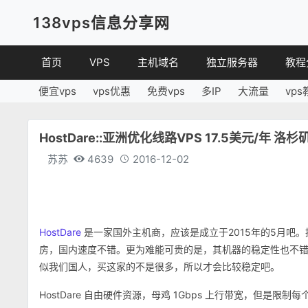
138vps信息分享网
首页
VPS
主机域名
独立服务器
教程
便宜vps
vps优惠
免费vps
多IP
大流量
vps
VPS优惠
域名
VPS
便宜VPS
虚拟主机
建站
HostDare::亚洲优化线路VPS 17.5美元/年 洛杉
VPS评测
linux
苏苏
4639
2016-12-02
其他
HostDare
是一家国外主机商，应该是成立于2015年的5月吧。提供
房，国内速度不错。更为难能可贵的是，其机器的稳定性也不
似我们国人，买这家的不是很多，所以才会比较稳定吧。
HostDare 自由硬件资源，母鸡 1Gbps 上行带宽，但是限制每个小