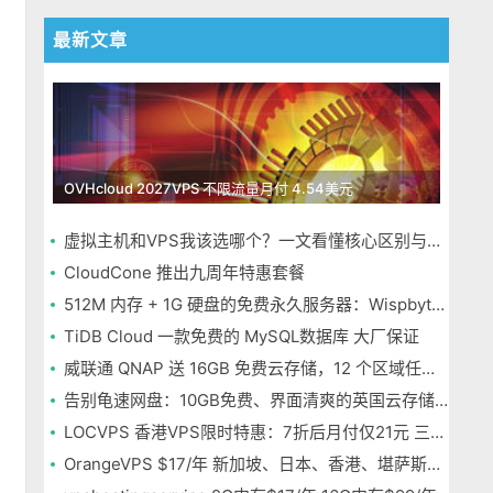
最新文章
OVHcloud 2027VPS 不限流量月付 4.54美元
虚拟主机和VPS我该选哪个？一文看懂核心区别与选择指南
CloudCone 推出九周年特惠套餐
512M 内存 + 1G 硬盘的免费永久服务器：Wispbyte 上手
TiDB Cloud 一款免费的 MySQL数据库 大厂保证
威联通 QNAP 送 16GB 免费云存储，12 个区域任选，邮箱注册即可
告别龟速网盘：10GB免费、界面清爽的英国云存储Icedrive体验
LOCVPS 香港VPS限时特惠：7折后月付仅21元 三网优化BGP线路 可选原生IP
OrangeVPS $17/年 新加坡、日本、香港、堪萨斯机房