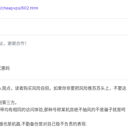
/cheapvps/602.html
址，谢谢合作！
优惠码
人观点，读者购买风险自担。如果你非要把风险推苏苏头上，不要这
何第三方。
宽带均有相同的访问体验,那种号称某机房绝不抽风的不是骗子就是呵
务器也是机器,不勤备份是对自己极不负责的表现.