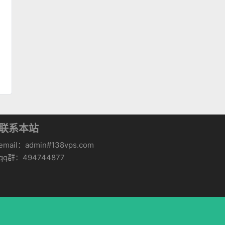
联系本站
email：admin#138vps.com
qq群：494744877