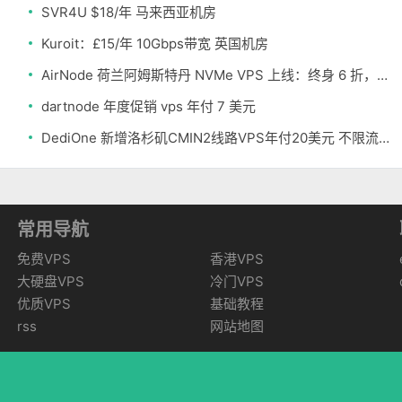
SVR4U $18/年 马来西亚机房
Kuroit：£15/年 10Gbps带宽 英国机房
AirNode 荷兰阿姆斯特丹 NVMe VPS 上线：终身 6 折，€1.99/月起，2.5Tbit/s DDoS 防护
dartnode 年度促销 vps 年付 7 美元
DediOne 新增洛杉矶CMIN2线路VPS年付20美元 不限流量
常用导航
免费VPS
香港VPS
大硬盘VPS
冷门VPS
优质VPS
基础教程
rss
网站地图