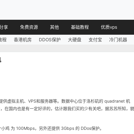
分享
免费资源
其他
基础教程
优质vps
教程
香港机房
DDOS保护
大硬盘
支付宝
冷门机器
教程
免费空间
简讯
教程
免费域名
矶
 教程
免费VPS
教程
其他免费
虚拟主机、VPS和服务器等。数据中心位于洛杉矶的 quadranet 机
错，在国内也是有一定好评的，估计跟我们买的少有关吧，据苏苏所知，
鸡 为 100Mbps，另外还提供 3Gbps 的 DDos保护。