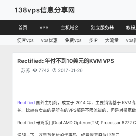
138vps信息分享网
首页
VPS
主机域名
独立服务器
教程
便宜vps
vps优惠
免费vps
多IP
大流量
vps
VPS优惠
域名
VPS
便宜VPS
虚拟主机
建站
Rectified::年付不到10美元的KVM VPS
VPS评测
linux
苏苏
7742
2017-01-26
其他
Rectified
国外主机商，成立于 2014 年，主要销售基于 KVM 架构的
护。比较有卖点的是所有的VPS都是不限流量的，但是对带宽
Rectified 母鸡采用Dual AMD Opteron(TM) Processor 6
说明一下，这是首年付的优惠码，续费恢复原价12美元。