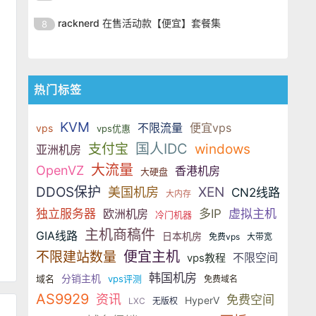
SSD 固态硬盘，主要分为亚洲和美
的海外主机服务商，主营 VPS /
美元，美国
港、新加坡、日本、美国堪萨斯与
于 KVM 虚拟化架构，配备 NVMe
OrangeVPS 是一家成立于2023年
国两大系列。亚洲 VPS 月付低至 6
VDS 业务，数据中心覆盖中国香
racknerd 在售活动款【便宜】套餐集
8
洛杉矶等多个地区。其 VPS 产品基
SSD 固态硬盘，主要分为亚洲和美
的海外主机服务商，主营 VPS /
美元，美国
港、新加坡、日本、美国堪萨斯与
于 KVM 虚拟化架构，配备 NVMe
OrangeVPS 是一家成立于2023年
国两大系列。亚洲 VPS 月付低至 6
VDS 业务，数据中心覆盖中国香
洛杉矶等多个地区。其 VPS 产品基
SSD 固态硬盘，主要分为亚洲和美
的海外主机服务商，主营 VPS /
美元，美国
港、新加坡、日本、美国堪萨斯与
于 KVM 虚拟化架构，配备 NVMe
国两大系列。亚洲 VPS 月付低至 6
VDS 业务，数据中心覆盖中国香
洛杉矶等多个地区。其 VPS 产品基
热门标签
SSD 固态硬盘，主要分为亚洲和美
美元，美国
港、新加坡、日本、美国堪萨斯与
于 KVM 虚拟化架构，配备 NVMe
国两大系列。亚洲 VPS 月付低至 6
洛杉矶等多个地区。其 VPS 产品基
SSD 固态硬盘，主要分为亚洲和美
KVM
美元，美国
不限流量
便宜vps
vps
vps优惠
于 KVM 虚拟化架构，配备 NVMe
国两大系列。亚洲 VPS 月付低至 6
国人IDC
支付宝
windows
亚洲机房
SSD 固态硬盘，主要分为亚洲和美
美元，美国
大流量
国两大系列。亚洲 VPS 月付低至 6
OpenVZ
香港机房
大硬盘
美元，美国
DDOS保护
XEN
美国机房
CN2线路
大内存
独立服务器
欧洲机房
多IP
虚拟主机
冷门机器
主机商稿件
GIA线路
日本机房
免费vps
大带宽
便宜主机
不限建站数量
不限空间
vps教程
韩国机房
分销主机
域名
vps评测
免费域名
AS9929
资讯
免费空间
HyperV
LXC
无版权