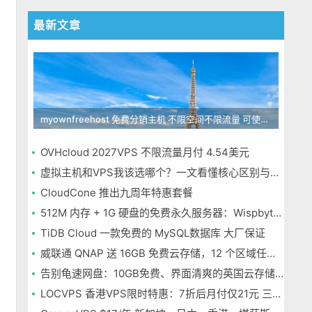
最新文章
myownfreehost 免费分销主机 不限空间不限流量 可使用免费域名申请
OVHcloud 2027VPS 不限流量月付 4.54美元
虚拟主机和VPS我该选哪个？一文看懂核心区别与选择指南
CloudCone 推出九周年特惠套餐
512M 内存 + 1G 硬盘的免费永久服务器：Wispbyte 上手
TiDB Cloud 一款免费的 MySQL数据库 大厂保证
威联通 QNAP 送 16GB 免费云存储，12 个区域任选，邮箱注册即可
告别龟速网盘：10GB免费、界面清爽的英国云存储Icedrive体验
LOCVPS 香港VPS限时特惠：7折后月付仅21元 三网优化BGP线路 可选原生IP