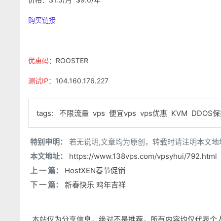
购买链接
优惠码
：ROOSTER
测试IP
：104.160.176.227
tags:
不限流量
vps
便宜vps
vps优惠
KVM
DDOS
特别申明：
若无说明,文章均为原创，转载时请注明本文地
本文地址：
https://www.138vps.com/vpsyhui/792.html
上 一 篇：
HostXEN春节促销
下 一 篇：
新春快乐 鸡年吉祥
本站仅为分享信息，绝对不是推荐，所有内容均仅代表个