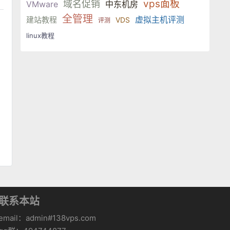
vps面板
域名促销
VMware
中东机房
全管理
虚拟主机评测
建站教程
VDS
评测
linux教程
联系本站
email：admin#138vps.com