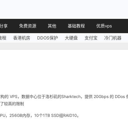
分享
免费资源
其他
基础教程
优质vps
教程
香港机房
DDOS保护
大硬盘
支付宝
冷门机器
教程
免费空间
简讯
教程
免费域名
 教程
免费VPS
教程
其他免费
 VPS，数据中心位于洛杉矶的Sharktech，提供 20Gbps 的 DDos 
做了较高的限制
272 CPU，256GB内存，10个1TB SSD组RAID10。