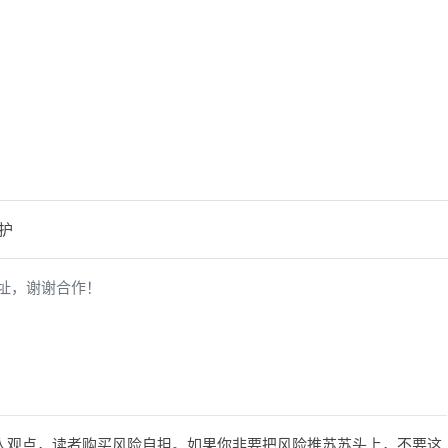
保护
址，谢谢合作！
人观点，读者购买风险自担。如果你非要把风险推苏苏头上，不要这