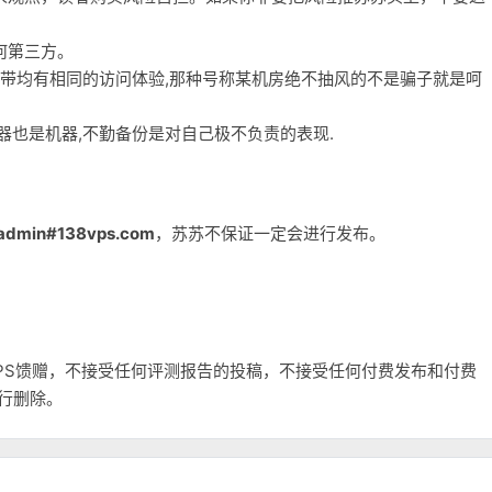
何第三方。
宽带均有相同的访问体验,那种号称某机房绝不抽风的不是骗子就是呵
务器也是机器,不勤备份是对自己极不负责的表现.
admin#138vps.com
，苏苏不保证一定会进行发布。
和VPS馈赠，不接受任何评测报告的投稿，不接受任何付费发布和付费
自行删除。