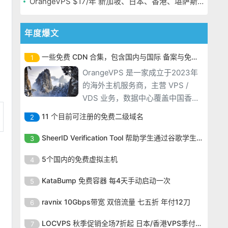
OrangeVPS $17/年 新加坡、日本、香港、堪萨斯机房
年度爆文
一些免费 CDN 合集，包含国内与国际 备案与免备案
1
OrangeVPS 是一家成立于2023年
的海外主机服务商，主营 VPS /
VDS 业务，数据中心覆盖中国香
港、新加坡、日本、美国堪萨斯与
11 个目前可注册的免费二级域名
2
洛杉矶等多个地区。其 VPS 产品基
OrangeVPS 是一家成立于2023年
于 KVM 虚拟化架构，配备 NVMe
SheerID Verification Tool 帮助学生通过谷歌学生计划免费获得 Gemini Advanced
3
的海外主机服务商，主营 VPS /
SSD 固态硬盘，主要分为亚洲和美
OrangeVPS 是一家成立于2023年
VDS 业务，数据中心覆盖中国香
5个国内的免费虚拟主机
4
国两大系列。亚洲 VPS 月付低至 6
的海外主机服务商，主营 VPS /
港、新加坡、日本、美国堪萨斯与
美元，美国
OrangeVPS 是一家成立于2023年
VDS 业务，数据中心覆盖中国香
KataBump 免费容器 每4天手动启动一次
5
洛杉矶等多个地区。其 VPS 产品基
的海外主机服务商，主营 VPS /
港、新加坡、日本、美国堪萨斯与
于 KVM 虚拟化架构，配备 NVMe
OrangeVPS 是一家成立于2023年
VDS 业务，数据中心覆盖中国香
ravnix 10Gbps带宽 双倍流量 七五折 年付12刀
6
洛杉矶等多个地区。其 VPS 产品基
SSD 固态硬盘，主要分为亚洲和美
的海外主机服务商，主营 VPS /
港、新加坡、日本、美国堪萨斯与
于 KVM 虚拟化架构，配备 NVMe
OrangeVPS 是一家成立于2023年
国两大系列。亚洲 VPS 月付低至 6
VDS 业务，数据中心覆盖中国香
LOCVPS 秋季促销全场7折起 日本/香港VPS季付63元
7
洛杉矶等多个地区。其 VPS 产品基