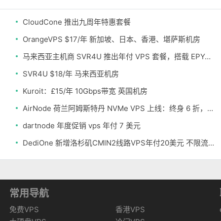
CloudCone 推出九周年特惠套餐
OrangeVPS $17/年 新加坡、日本、香港、堪萨斯机房
马来西亚主机商 SVR4U 推出年付 VPS 套餐，搭载 EPYC/至强铂金，支持支付宝
SVR4U $18/年 马来西亚机房
Kuroit：£15/年 10Gbps带宽 英国机房
AirNode 荷兰阿姆斯特丹 NVMe VPS 上线：终身 6 折，€1.99/月起，2.5Tbit/s DDoS 防护
dartnode 年度促销 vps 年付 7 美元
DediOne 新增洛杉矶CMIN2线路VPS年付20美元 不限流量
常用导航
免费VPS
香港VPS