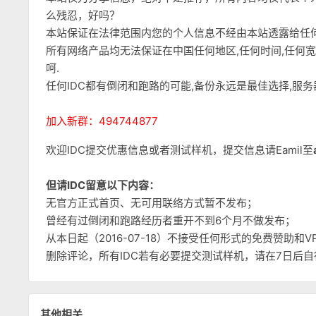
么残忍，好吗？
本站保证在法律范围内您的个人信息不经由本站透露给任
所有网络产品均无法保证在中国任何地区,任何时间,任何
呵.
任何IDC都有倒闭和跑路的可能,备份永远是最佳选择,服
加入新群：494744877
欢迎IDC提交优惠信息或者测试样机，提交信息请Eamil至
但请IDC留意以下内容：
无官方正式首页、无可用联络方式暂不发布；
曾经有过倒闭和跑路经历者重开不到6个月不做发布；
从本日起（2016-07-18）不接受任何形式的免费赞助
删除评论，所有IDC若有必要提交测试样机，请在7日后
其他相关