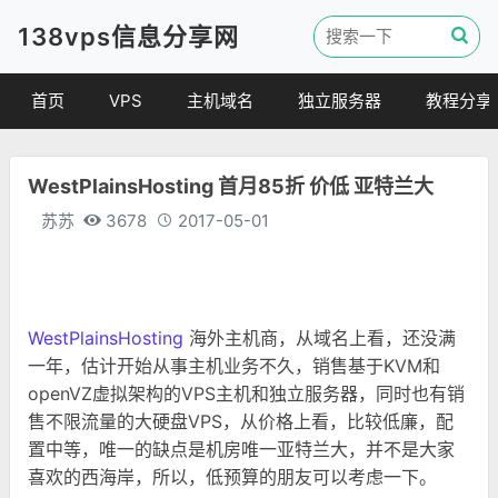
138vps信息分享网
首页
VPS
主机域名
独立服务器
教程分享
VPS优惠
域名
VPS教程
WestPlainsHosting 首月85折 价低 亚特兰大
便宜VPS
虚拟主机
建站教程
苏苏
3678
2017-05-01
VPS评测
linux 教程
其他教程
WestPlainsHosting
海外主机商，从域名上看，还没满
一年，估计开始从事主机业务不久，销售基于KVM和
openVZ虚拟架构的VPS主机和独立服务器，同时也有销
售不限流量的大硬盘VPS，从价格上看，比较低廉，配
置中等，唯一的缺点是机房唯一亚特兰大，并不是大家
喜欢的西海岸，所以，低预算的朋友可以考虑一下。