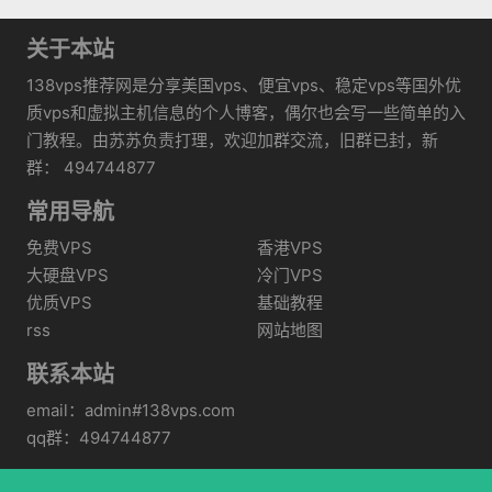
关于本站
138vps推荐网是分享美国vps、便宜vps、稳定vps等国外优
质vps和虚拟主机信息的个人博客，偶尔也会写一些简单的入
门教程。由苏苏负责打理，欢迎加群交流，旧群已封，新
群： 494744877
常用导航
免费VPS
香港VPS
大硬盘VPS
冷门VPS
优质VPS
基础教程
rss
网站地图
联系本站
email：admin#138vps.com
qq群：494744877