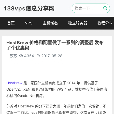
138vps信息分享网
首页
VPS
主机域名
独立服务器
教程分享
VPS优惠
域名
VPS教程
HostBrew 价格和配置做了一系列的调整后 发布
便宜VPS
虚拟主机
建站教程
了个优惠码
VPS评测
linux 教程
苏苏
4354
2017-05-28
其他教程
HostBrew
是一家国外主机商商成立于 2014 年，提供基于
OpenVZ、XEN 和 KVM 架构的 VPS 产品，数据中心位于美国洛
杉矶的QuadraNet机房。
苏苏对 HostBrew 的分享还是大概一年前他们家的一次促销，不
过跟一年前比，vps的配置跟价格都有些调整，这次又在 LEB 发