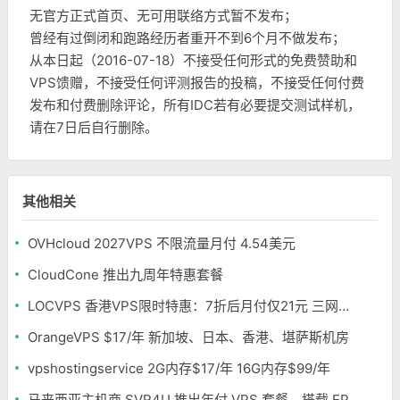
无官方正式首页、无可用联络方式暂不发布；
曾经有过倒闭和跑路经历者重开不到6个月不做发布；
从本日起（2016-07-18）不接受任何形式的免费赞助和
VPS馈赠，不接受任何评测报告的投稿，不接受任何付费
发布和付费删除评论，所有IDC若有必要提交测试样机，
请在7日后自行删除。
其他相关
OVHcloud 2027VPS 不限流量月付 4.54美元
CloudCone 推出九周年特惠套餐
LOCVPS 香港VPS限时特惠：7折后月付仅21元 三网优化BGP线路 可选原生IP
OrangeVPS $17/年 新加坡、日本、香港、堪萨斯机房
vpshostingservice 2G内存$17/年 16G内存$99/年
马来西亚主机商 SVR4U 推出年付 VPS 套餐，搭载 EPYC/至强铂金，支持支付宝