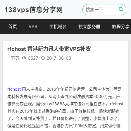
138vps信息分享网
首页
VPS
主机域名
独立服务器
教程分享
VPS优惠
域名
VPS教程
rfchost 香港新力讯大带宽VPS补货
便宜VPS
虚拟主机
建站教程
苏苏
6527
2017-06-03
VPS评测
linux 教程
其他教程
rfchost
国人主机商，2016年年初开始运营，公司主体为江西网
向科技发展有限公司，从网上查到公司注册资本5000万元，应
该算比较正规。据说akw28888大神在该公司担任技术。rfchost
其实在2016年就上过香港的机器，由于价格较低，很快就脱销
了，今天看到又补货了，并且价格进行了调整，小幅度上涨了，
但是性价比还是挺不错，香港新力讯100M大带宽，用来做你懂