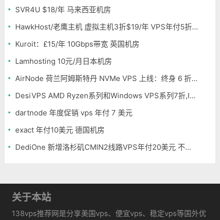
SVR4U $18/年 马来西亚机房
HawkHost/老鹰主机 虚拟主机3折$19/年 VPS年付5折$25/年
Kuroit：£15/年 10Gbps带宽 英国机房
Lamhosting 10元/月日本机房
AirNode 荷兰阿姆斯特丹 NVMe VPS 上线：终身 6 折，€1.99/月起，2.5Tbit/s DDoS 防护
DesiVPS AMD Ryzen系列和Windows VPS系列7折,Intel系列年付11.6美元
dartnode 年度促销 vps 年付 7 美元
exact 年付10美元 德国机房
DediOne 新增洛杉矶CMIN2线路VPS年付20美元 不限流量
关于本站
138vps推荐网是分享美国vps、便宜vps、稳定vps等国外优