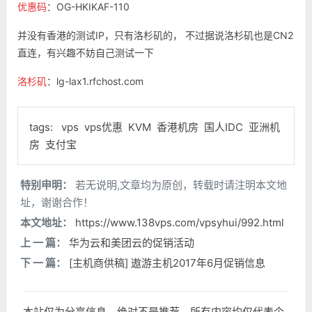
优惠码
：OG-HKIKAF-110
并没有香港的测试IP，只有洛杉矶的， 不过据说洛杉矶也是CN2
直连，有兴趣不妨自己测试一下
洛杉矶
：lg-lax1.rfchost.com
tags:
vps
vps优惠
KVM
香港机房
国人IDC
亚洲机
房
支付宝
特别申明：
若无说明,文章均为原创，转载时请注明本文地
址，谢谢合作！
本文地址：
https://www.138vps.com/vpsyhui/992.html
上 一 篇：
华为云和美团云的促销活动
下 一 篇：
[主机商供稿] 遨游主机2017年6月促销信息
本站仅为分享信息，绝对不是推荐，所有内容均仅代表个