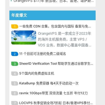
OrangeVPS $17/年 新加坡、日本、香港、堪萨斯机房
年度爆文
一些免费 CDN 合集，包含国内与国际 备案与免备案
1
OrangeVPS 是一家成立于2023年
的海外主机服务商，主营 VPS /
VDS 业务，数据中心覆盖中国香
港、新加坡、日本、美国堪萨斯与
11 个目前可注册的免费二级域名
2
洛杉矶等多个地区。其 VPS 产品基
OrangeVPS 是一家成立于2023年
于 KVM 虚拟化架构，配备 NVMe
SheerID Verification Tool 帮助学生通过谷歌学生计划免费获得 Gemini Advanced
3
的海外主机服务商，主营 VPS /
SSD 固态硬盘，主要分为亚洲和美
OrangeVPS 是一家成立于2023年
VDS 业务，数据中心覆盖中国香
5个国内的免费虚拟主机
4
国两大系列。亚洲 VPS 月付低至 6
的海外主机服务商，主营 VPS /
港、新加坡、日本、美国堪萨斯与
美元，美国
OrangeVPS 是一家成立于2023年
VDS 业务，数据中心覆盖中国香
KataBump 免费容器 每4天手动启动一次
5
洛杉矶等多个地区。其 VPS 产品基
的海外主机服务商，主营 VPS /
港、新加坡、日本、美国堪萨斯与
于 KVM 虚拟化架构，配备 NVMe
OrangeVPS 是一家成立于2023年
VDS 业务，数据中心覆盖中国香
ravnix 10Gbps带宽 双倍流量 七五折 年付12刀
6
洛杉矶等多个地区。其 VPS 产品基
SSD 固态硬盘，主要分为亚洲和美
的海外主机服务商，主营 VPS /
港、新加坡、日本、美国堪萨斯与
于 KVM 虚拟化架构，配备 NVMe
OrangeVPS 是一家成立于2023年
国两大系列。亚洲 VPS 月付低至 6
VDS 业务，数据中心覆盖中国香
LOCVPS 秋季促销全场7折起 日本/香港VPS季付63元
7
洛杉矶等多个地区。其 VPS 产品基