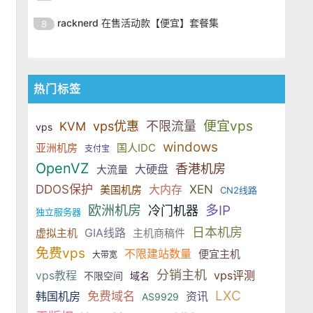
SSD 固态硬盘，主要分为亚洲和美
的海外主机服务商，主营 VPS /
美元，美国
港、新加坡、日本、美国堪萨斯与
于 KVM 虚拟化架构，配备 NVMe
OrangeVPS 是一家成立于2023年
国两大系列。亚洲 VPS 月付低至 6
VDS 业务，数据中心覆盖中国香
racknerd 在售活动款【便宜】套餐集
8
洛杉矶等多个地区。其 VPS 产品基
SSD 固态硬盘，主要分为亚洲和美
的海外主机服务商，主营 VPS /
美元，美国
港、新加坡、日本、美国堪萨斯与
于 KVM 虚拟化架构，配备 NVMe
OrangeVPS 是一家成立于2023年
国两大系列。亚洲 VPS 月付低至 6
VDS 业务，数据中心覆盖中国香
洛杉矶等多个地区。其 VPS 产品基
SSD 固态硬盘，主要分为亚洲和美
的海外主机服务商，主营 VPS /
美元，美国
港、新加坡、日本、美国堪萨斯与
于 KVM 虚拟化架构，配备 NVMe
国两大系列。亚洲 VPS 月付低至 6
VDS 业务，数据中心覆盖中国香
洛杉矶等多个地区。其 VPS 产品基
热门标签
SSD 固态硬盘，主要分为亚洲和美
美元，美国
港、新加坡、日本、美国堪萨斯与
于 KVM 虚拟化架构，配备 NVMe
国两大系列。亚洲 VPS 月付低至 6
洛杉矶等多个地区。其 VPS 产品基
SSD 固态硬盘，主要分为亚洲和美
便宜vps
vps优惠
美元，美国
不限流量
KVM
vps
于 KVM 虚拟化架构，配备 NVMe
国两大系列。亚洲 VPS 月付低至 6
windows
亚洲机房
国人IDC
SSD 固态硬盘，主要分为亚洲和美
支付宝
美元，美国
OpenVZ
国两大系列。亚洲 VPS 月付低至 6
香港机房
大硬盘
大流量
美元，美国
DDOS保护
大内存
XEN
美国机房
CN2线路
欧洲机房
多IP
冷门机器
独立服务器
日本机房
GIA线路
虚拟主机
主机商稿件
免费vps
不限建站数量
便宜主机
大带宽
分销主机
vps教程
vps评测
不限空间
域名
LXC
韩国机房
免费域名
资讯
AS9929