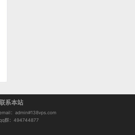
联系本站
email：admin#138vps.com
qq群：494744877