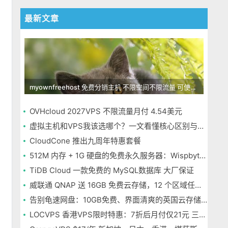
最新文章
myownfreehost 免费分销主机 不限空间不限流量 可使用免费域名申请
OVHcloud 2027VPS 不限流量月付 4.54美元
虚拟主机和VPS我该选哪个？一文看懂核心区别与选择指南
CloudCone 推出九周年特惠套餐
512M 内存 + 1G 硬盘的免费永久服务器：Wispbyte 上手
TiDB Cloud 一款免费的 MySQL数据库 大厂保证
威联通 QNAP 送 16GB 免费云存储，12 个区域任选，邮箱注册即可
告别龟速网盘：10GB免费、界面清爽的英国云存储Icedrive体验
LOCVPS 香港VPS限时特惠：7折后月付仅21元 三网优化BGP线路 可选原生IP