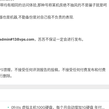
宽带均有相同的访问体验,那种号称某机房绝不抽风的不是骗子就是呵
务器也是机器,不勤备份是对自己极不负责的表现.
admin#138vps.com
，苏苏不保证一定会进行发布。
和VPS馈赠，不接受任何评测报告的投稿，不接受任何付费发布和付费
自行删除。
0frills 虚拟主机100G硬盘，每个月自动增加1G硬盘 年付12美元