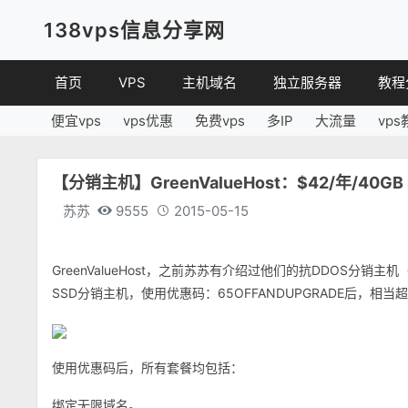
138vps信息分享网
首页
VPS
主机域名
独立服务器
教程
便宜vps
vps优惠
免费vps
多IP
大流量
vps
VPS优惠
域名
VPS
便宜VPS
虚拟主机
建站
【分销主机】GreenValueHost：$42/年/40GB
VPS评测
linux
苏苏
9555
2015-05-15
其他
GreenValueHost，之前苏苏有介绍过他们的抗DDOS分销主机（地址：
SSD分销主机，使用优惠码：65OFFANDUPGRADE后，相当
使用优惠码后，所有套餐均包括：
绑定无限域名。