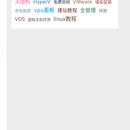
无版权
HyperV
VMware
免费空间
域名促销
vps面板
全管理
建站教程
中东机房
评测
linux教程
VDS
虚拟主机评测