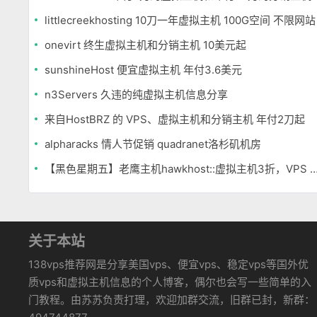
littlecreekhosting 10刀一年虚拟主机 100G空间 不限网站
onevirt 终生虚拟主机和分销主机 10美元起
sunshineHost 便宜虚拟主机 年付3.6美元
n3Servers 久违的纯虚拟主机信息分享
来自HostBRZ 的 VPS、虚拟主机和分销主机 年付2刀起
alpharacks 情人节促销 quadranet洛杉矶机房
【黑色星期五】老鹰主机hawkhost::虚拟主机3折，VP
关于本站
138vps推荐网是分享美国vps、便宜vps、稳定vps等国外优
质vps和虚拟主机信息的个人博客，偶尔也会写一些简单的入
门教程。由苏苏负责打理，欢迎加群交流，旧群已封，新群：