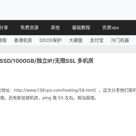
分享
免费资源
其他
基础教程
优质vps
教程
香港机房
DDOS保护
大硬盘
支付宝
冷门机器
教程
免费空间
简讯
教程
免费域名
 SSD/1000GB/独立IP/无限SSL 多机房
 教程
免费VPS
教程
其他免费
http://www.138vps.com/hosting/58.html），这次分享他们家
超值。还有新加坡机房，ping 值 50 左右。相当超值。