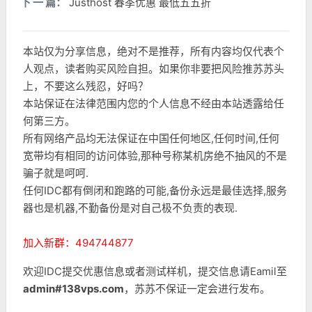
下 一 篇：
Justhost 春季优惠 最低五五折
本站仅为分享信息，绝对不是推荐，所有内容均仅代表个
人观点，读者购买风险自担。如果你非要把风险推苏苏头
上，不要这么残忍，好吗？
本站保证在法律范围内您的个人信息不经由本站透露给任
何第三方。
所有网络产品均无法保证在中国任何地区,任何时间,任何
宽带均有相同的访问体验,那种号称某机房绝不抽风的不是
骗子就是呵呵.
任何IDC都有倒闭和跑路的可能,备份永远是最佳选择,服务
器也是机器,不勤备份是对自己极不负责的表现.
加入新群：494744877
欢迎IDC提交优惠信息或者测试样机，提交信息请Eamil至
admin#138vps.com
，苏苏不保证一定会进行发布。