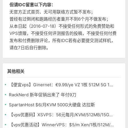
但请IDC留意以下内容：
无官方正式首页、无可用联络方式暂不发布；
曾经有过倒闭和跑路经历者重开不到6个月不做发布；
从本日起（2016-07-18）不接受任何形式的免费赞助和
VPS馈赠，不接受任何评测报告的投稿，不接受任何付费
发布和付费删除评论，所有IDC若有必要提交测试样机，
请在7日后自行删除。
其他相关
【便宜vps】Ginernet：€9.99/ye VZ 1核 512M 5G 100G 1Gbps 西班牙
RackNerd 新年促销出来了 年付9刀
SpartanHost $6/月KVM 500G大硬盘 达拉斯
【vps优惠码】XSVPS：56元每月/KVM/512MB/15GB/150GB 香港
【vps优惠活动】WinnerVPS：$5/m Xen/1核/512M/10G/500G/4IP 凤凰城