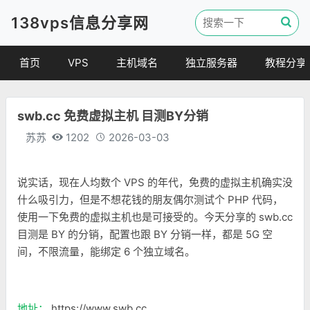
138vps信息分享网
首页
VPS
主机域名
独立服务器
教程分享
VPS优惠
域名
VPS教程
swb.cc 免费虚拟主机 目测BY分销
便宜VPS
虚拟主机
建站教程
苏苏
1202
2026-03-03
VPS评测
linux 教程
其他教程
说实话，现在人均数个 VPS 的年代，免费的虚拟主机确实没
什么吸引力，但是不想花钱的朋友偶尔测试个 PHP 代码，
使用一下免费的虚拟主机也是可接受的。今天分享的 swb.cc
目测是 BY 的分销，配置也跟 BY 分销一样，都是 5G 空
间，不限流量，能绑定 6 个独立域名。
地址：
https://www.swb.cc