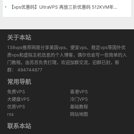
【vps优惠码】UltraVPS 再放三折优惠码 512KVM年付12刀
关于本站
138vps推荐网是分享美国vps、便宜vps、稳定vps等国外优
质vps和虚拟主机信息的个人博客，偶尔也会写一些简单的入
门教程。由苏苏负责打理，欢迎加群交流，旧群已封，新
群： 494744877
常用导航
免费VPS
香港VPS
大硬盘VPS
冷门VPS
优质VPS
基础教程
rss
网站地图
联系本站