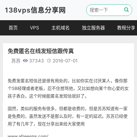
138vps信息分享网
首页
VPS
主机域名
独立服务器
教程分享
VPS优惠
域名
VPS教程
免费匿名在线发短信跟传真
便宜VPS
虚拟主机
建站教程
苏苏
37343
2016-07-01
VPS评测
linux 教程
其他教程
免费发匿名短信还是很有用处的，比如你实在讨厌某人，像你那
个SB经理或者老板，忍不住想骂他，又比如想向某个你心爱的女
孩子表白，这个时候能匿名发短信就好了。
固然，类似的服务有很多，但都是收费的，但是苏苏知道有一家
是免费的，虽然发送不是那么及时，有一定的延迟。苏苏已经使
用了有几年了，现在分享出来给大家使用
www.afreesms.com/