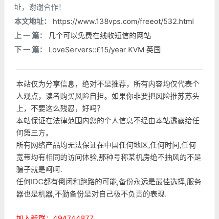
址，谢谢合作！
本文地址：
https://www.138vps.com/freeot/532.html
上 一 篇：
几个可以免费在线收短信的网站
下 一 篇：
LoveServers::£15/year KVM 英国
本站仅为分享信息，绝对不是推荐，所有内容均仅代表个
人观点，读者购买风险自担。如果你非要把风险推苏苏头
上，不要这么残忍，好吗？
本站保证在法律范围内您的个人信息不经由本站透露给任
何第三方。
所有网络产品均无法保证在中国任何地区,任何时间,任何
宽带均有相同的访问体验,那种号称某机房绝不抽风的不是
骗子就是呵呵.
任何IDC都有倒闭和跑路的可能,备份永远是最佳选择,服务
器也是机器,不勤备份是对自己极不负责的表现.
加入新群：494744877