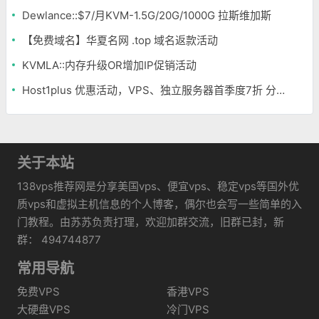
Dewlance::$7/月KVM-1.5G/20G/1000G 拉斯维加斯
【免费域名】华夏名网 .top 域名返款活动
KVMLA::内存升级OR增加IP促销活动
Host1plus 优惠活动，VPS、独立服务器首季度7折 分销主机首半年65折
关于本站
138vps推荐网是分享美国vps、便宜vps、稳定vps等国外优
质vps和虚拟主机信息的个人博客，偶尔也会写一些简单的入
门教程。由苏苏负责打理，欢迎加群交流，旧群已封，新
群： 494744877
常用导航
免费VPS
香港VPS
大硬盘VPS
冷门VPS