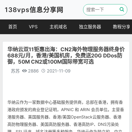
138vps信息分享网
首页
VPS
主机域名
独立服务器
教程分享
VPS优惠
域名
VPS教程
华纳云双11钜惠出海：CN2海外物理服务器终身价
便宜VPS
虚拟主机
建站教程
688元/月，香港/美国机房，免费送20G DDos防
VPS评测
linux 教程
御，50M CN2或100M国际带宽可选
其他教程
苏苏
2886
2021-11-09
华纳云作为一家数据中心基础服务提供商，总部在香港，拥有香
港政府颁发的商业登记证明，APNIC 和 ARIN 会员单位。主营香
港服务器、美国服务器、香港/美国OpenStack云服务器、香港
高防物理服务器、美国高防服务器、香港高防IP、DNS污染处
理、SSL证书、域名注册等多种服务。华纳云作为独立的、中立