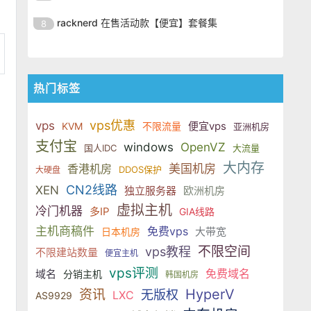
SSD 固态硬盘，主要分为亚洲和美
的海外主机服务商，主营 VPS /
美元，美国
港、新加坡、日本、美国堪萨斯与
于 KVM 虚拟化架构，配备 NVMe
OrangeVPS 是一家成立于2023年
国两大系列。亚洲 VPS 月付低至 6
VDS 业务，数据中心覆盖中国香
racknerd 在售活动款【便宜】套餐集
8
洛杉矶等多个地区。其 VPS 产品基
SSD 固态硬盘，主要分为亚洲和美
的海外主机服务商，主营 VPS /
美元，美国
港、新加坡、日本、美国堪萨斯与
于 KVM 虚拟化架构，配备 NVMe
OrangeVPS 是一家成立于2023年
国两大系列。亚洲 VPS 月付低至 6
VDS 业务，数据中心覆盖中国香
洛杉矶等多个地区。其 VPS 产品基
SSD 固态硬盘，主要分为亚洲和美
的海外主机服务商，主营 VPS /
美元，美国
港、新加坡、日本、美国堪萨斯与
于 KVM 虚拟化架构，配备 NVMe
国两大系列。亚洲 VPS 月付低至 6
VDS 业务，数据中心覆盖中国香
洛杉矶等多个地区。其 VPS 产品基
热门标签
SSD 固态硬盘，主要分为亚洲和美
美元，美国
港、新加坡、日本、美国堪萨斯与
于 KVM 虚拟化架构，配备 NVMe
国两大系列。亚洲 VPS 月付低至 6
洛杉矶等多个地区。其 VPS 产品基
SSD 固态硬盘，主要分为亚洲和美
vps优惠
美元，美国
vps
便宜vps
KVM
不限流量
亚洲机房
于 KVM 虚拟化架构，配备 NVMe
国两大系列。亚洲 VPS 月付低至 6
支付宝
windows
OpenVZ
SSD 固态硬盘，主要分为亚洲和美
国人IDC
大流量
美元，美国
国两大系列。亚洲 VPS 月付低至 6
大内存
香港机房
美国机房
DDOS保护
大硬盘
美元，美国
CN2线路
XEN
独立服务器
欧洲机房
虚拟主机
冷门机器
多IP
GIA线路
主机商稿件
免费vps
大带宽
日本机房
不限空间
vps教程
不限建站数量
便宜主机
vps评测
免费域名
域名
分销主机
韩国机房
HyperV
资讯
无版权
LXC
AS9929