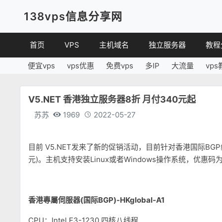
138vps信息分享网
首页
VPS
主机域名
独立服务器
教程
便宜vps
vps优惠
免费vps
多IP
大流量
vps
VPS优惠
域名
VPS
便宜VPS
虚拟主机
建站
V5.NET 香港独立服务器8折 月付340元起
VPS评测
linux
苏苏
1969
2022-05-27
其他
目前 V5.NET发来了新的促销活动，目前针对香港国际BG
元)。主机支持安装Linux或者Windows操作系统，
香港專屬伺服器(国际BGP)-HKglobal-A1
CPU：Intel E3-1230 四核八线程