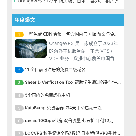
OrangeVPS $17/年 新加坡、日本、香港、堪萨斯机房
年度爆文
一些免费 CDN 合集，包含国内与国际 备案与免备案
1
OrangeVPS 是一家成立于2023年
的海外主机服务商，主营 VPS /
VDS 业务，数据中心覆盖中国香
港、新加坡、日本、美国堪萨斯与
11 个目前可注册的免费二级域名
2
洛杉矶等多个地区。其 VPS 产品基
OrangeVPS 是一家成立于2023年
于 KVM 虚拟化架构，配备 NVMe
SheerID Verification Tool 帮助学生通过谷歌学生计划免费获得 Gemini Advanced
3
的海外主机服务商，主营 VPS /
SSD 固态硬盘，主要分为亚洲和美
OrangeVPS 是一家成立于2023年
VDS 业务，数据中心覆盖中国香
5个国内的免费虚拟主机
4
国两大系列。亚洲 VPS 月付低至 6
的海外主机服务商，主营 VPS /
港、新加坡、日本、美国堪萨斯与
美元，美国
OrangeVPS 是一家成立于2023年
VDS 业务，数据中心覆盖中国香
KataBump 免费容器 每4天手动启动一次
5
洛杉矶等多个地区。其 VPS 产品基
的海外主机服务商，主营 VPS /
港、新加坡、日本、美国堪萨斯与
于 KVM 虚拟化架构，配备 NVMe
OrangeVPS 是一家成立于2023年
的
VDS 业务，数据中心覆盖中国香
ravnix 10Gbps带宽 双倍流量 七五折 年付12刀
6
洛杉矶等多个地区。其 VPS 产品基
SSD 固态硬盘，主要分为亚洲和美
的海外主机服务商，主营 VPS /
港、新加坡、日本、美国堪萨斯与
于 KVM 虚拟化架构，配备 NVMe
OrangeVPS 是一家成立于2023年
国两大系列。亚洲 VPS 月付低至 6
VDS 业务，数据中心覆盖中国香
LOCVPS 秋季促销全场7折起 日本/香港VPS季付63元
7
洛杉矶等多个地区。其 VPS 产品基