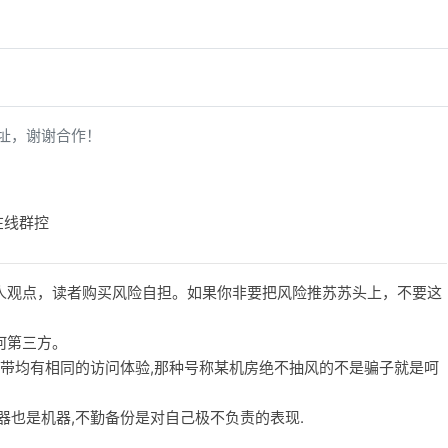
址，谢谢合作！
在线群控
人观点，读者购买风险自担。如果你非要把风险推苏苏头上，不要这
何第三方。
宽带均有相同的访问体验,那种号称某机房绝不抽风的不是骗子就是呵
务器也是机器,不勤备份是对自己极不负责的表现.