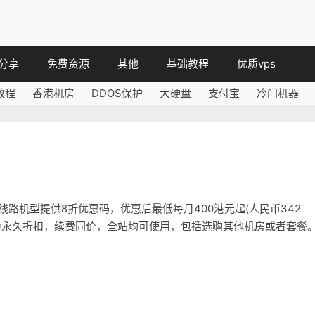
分享
免费资源
其他
基础教程
优质vps
教程
香港机房
DDOS保护
大硬盘
支付宝
冷门机器
教程
免费空间
简讯
教程
免费域名
 教程
免费VPS
教程
其他免费
P线路机型提供8折优惠码，优惠后最低每月400港元起(人民币342
优惠码为永久折扣，续费同价，全站均可使用，包括选购其他机房或者套餐