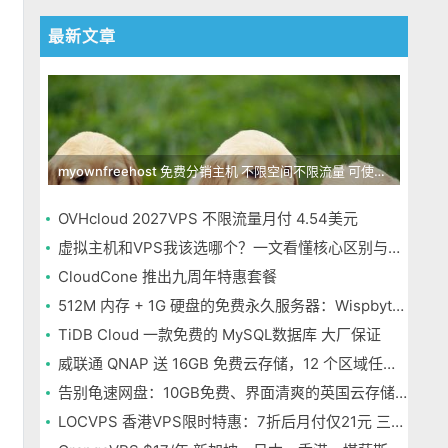
最新文章
myownfreehost 免费分销主机 不限空间不限流量 可使用免费域名申请
OVHcloud 2027VPS 不限流量月付 4.54美元
虚拟主机和VPS我该选哪个？一文看懂核心区别与选择指南
CloudCone 推出九周年特惠套餐
512M 内存 + 1G 硬盘的免费永久服务器：Wispbyte 上手
TiDB Cloud 一款免费的 MySQL数据库 大厂保证
威联通 QNAP 送 16GB 免费云存储，12 个区域任选，邮箱注册即可
告别龟速网盘：10GB免费、界面清爽的英国云存储Icedrive体验
LOCVPS 香港VPS限时特惠：7折后月付仅21元 三网优化BGP线路 可选原生IP