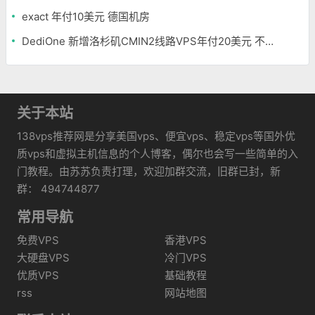
exact 年付10美元 德国机房
DediOne 新增洛杉矶CMIN2线路VPS年付20美元 不限流量
关于本站
138vps推荐网是分享美国vps、便宜vps、稳定vps等国外优
质vps和虚拟主机信息的个人博客，偶尔也会写一些简单的入
门教程。由苏苏负责打理，欢迎加群交流，旧群已封，新
群： 494744877
常用导航
免费VPS
香港VPS
大硬盘VPS
冷门VPS
优质VPS
基础教程
rss
网站地图