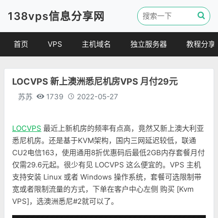
138vps信息分享网
首页
VPS
主机域名
独立服务器
教程分享
VPS优惠
域名
VPS教程
LOCVPS 新上澳洲悉尼机房VPS 月付29元
便宜VPS
虚拟主机
建站教程
苏苏
1739
2022-05-27
VPS评测
linux 教程
其他教程
LOCVPS
最近上新机房的频率有点高，竟然又新上澳大利亚
悉尼机房。还是基于KVM架构，国内三网延迟较低，联通
CU2电信163，使用通用8折优惠码后最低2GB内存套餐月付
仅需29.6元起。很少有见 LOCVPS 这么便宜的。VPS 主机
支持安装 Linux 或者 Windows 操作系统，套餐可选限制带
宽或者限制流量的方式，下单在客户中心左侧 购买 [Kvm
VPS]，选澳洲悉尼#2就可以了。