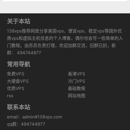
关于本站
138vps推荐网是分享美国vps、便宜vps、稳定vps等国外优
质vps和虚拟主机信息的个人博客，偶尔也会写一些简单的入
门教程。由苏苏负责打理，欢迎加群交流，旧群已封，新
群： 494744877
常用导航
免费VPS
香港VPS
大硬盘VPS
冷门VPS
优质VPS
基础教程
rss
网站地图
联系本站
email：admin#138vps.com
qq群：494744877