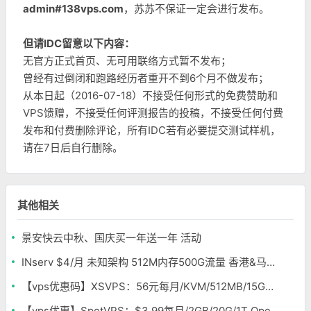
admin#138vps.com
，苏苏不保证一定会进行发布。
但请IDC留意以下内容：
无官方正式首页、无可用联络方式暂不发布；
曾经有过倒闭和跑路经历者重开不到6个月不做发布；
从本日起（2016-07-18）不接受任何形式的免费赞助和
VPS馈赠，不接受任何评测报告的投稿，不接受任何付费
发布和付费删除评论，所有IDC若有必要提交测试样机，
请在7日后自行删除。
其他相关
景安快云中秋、国庆买一年送一年 活动
INserv $4/月 未知架构 512M内存500G流量 香港&马来西亚便宜VPS
【vps优惠码】XSVPS：56元每月/KVM/512MB/15GB/150GB 香港
【vps优惠】SpotVPS：$3.99每月/2GB/20G/1T OpenVZ