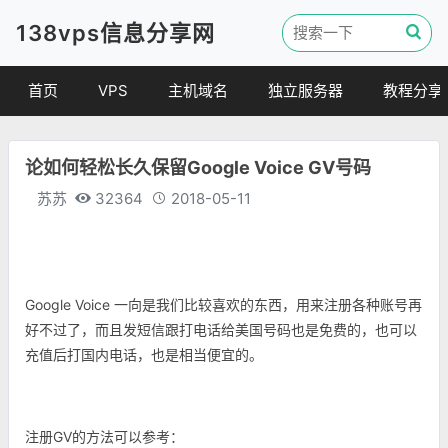
138vps信息分享网
首页
VPS
主机域名
独立服务器
教程分享
VPS优惠
域名
VPS教程
论如何轻松长久保留Google Voice GV号码
便宜VPS
虚拟主机
建站教程
苏苏
32364
2018-05-11
VPS评测
linux 教程
其他教程
Google Voice 一向是我们比较喜欢的东西，用来注册各种账号再
好不过了，而且发短信跟打电话给美国号码也是免费的，也可以
充值后打国内电话，也是相当便宜的。
注册GV的方法可以参考：