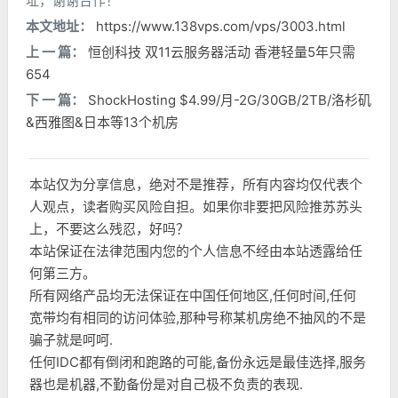
址，谢谢合作！
本文地址：
https://www.138vps.com/vps/3003.html
上 一 篇：
恒创科技 双11云服务器活动 香港轻量5年只需
654
下 一 篇：
ShockHosting $4.99/月-2G/30GB/2TB/洛杉矶
&西雅图&日本等13个机房
本站仅为分享信息，绝对不是推荐，所有内容均仅代表个
人观点，读者购买风险自担。如果你非要把风险推苏苏头
上，不要这么残忍，好吗？
本站保证在法律范围内您的个人信息不经由本站透露给任
何第三方。
所有网络产品均无法保证在中国任何地区,任何时间,任何
宽带均有相同的访问体验,那种号称某机房绝不抽风的不是
骗子就是呵呵.
任何IDC都有倒闭和跑路的可能,备份永远是最佳选择,服务
器也是机器,不勤备份是对自己极不负责的表现.