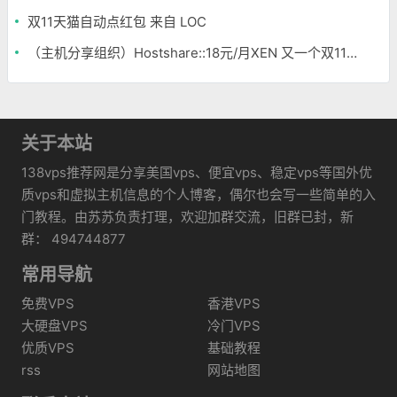
双11天猫自动点红包 来自 LOC
（主机分享组织）Hostshare::18元/月XEN 又一个双11促销
关于本站
138vps推荐网是分享美国vps、便宜vps、稳定vps等国外优
质vps和虚拟主机信息的个人博客，偶尔也会写一些简单的入
门教程。由苏苏负责打理，欢迎加群交流，旧群已封，新
群： 494744877
常用导航
免费VPS
香港VPS
大硬盘VPS
冷门VPS
优质VPS
基础教程
rss
网站地图