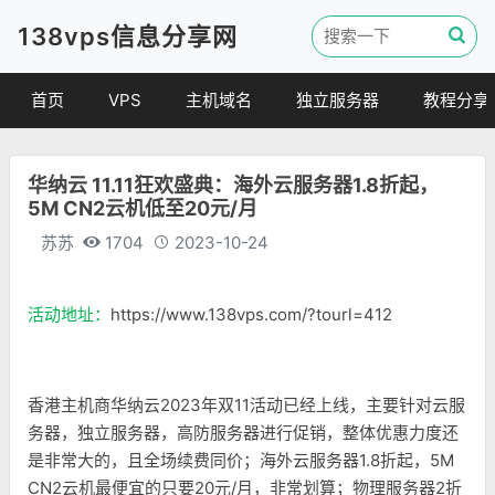
138vps信息分享网
首页
VPS
主机域名
独立服务器
教程分享
VPS优惠
域名
VPS教程
华纳云 11.11狂欢盛典：海外云服务器1.8折起，
便宜VPS
虚拟主机
建站教程
5M CN2云机低至20元/月
VPS评测
linux 教程
苏苏
1704
2023-10-24
其他教程
活动地址：
https://www.138vps.com/?tourl=412
香港主机商华纳云2023年双11活动已经上线，主要针对云服
务器，独立服务器，高防服务器进行促销，整体优惠力度还
是非常大的，且全场续费同价；海外云服务器1.8折起，5M
CN2云机最便宜的只要20元/月，非常划算；物理服务器2折