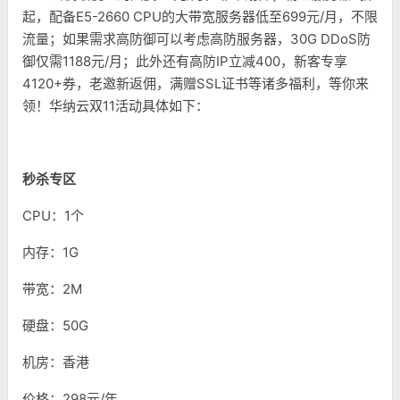
起，配备E5-2660 CPU的大带宽服务器低至699元/月，不限
流量；如果需求高防御可以考虑高防服务器，30G DDoS防
御仅需1188元/月；此外还有高防IP立减400，新客专享
4120+券，老邀新返佣，满赠SSL证书等诸多福利，等你来
领！华纳云双11活动具体如下：
秒杀专区
CPU：1个
内存：1G
带宽：2M
硬盘：50G
机房：香港
价格：298元/年