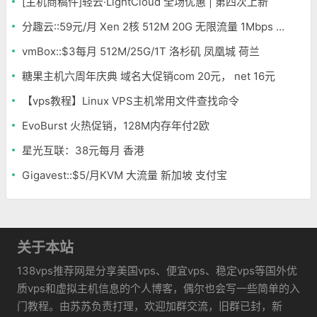
[主机商稿件]轻云·LightCloud 全场优惠 | 第四次上新
分趣云::59元/月 Xen 2核 512M 20G 无限流量 1Mbps 香港
vmBox::$3每月 512M/25G/1T 洛杉矶 凤凰城 荷兰
糖果主机六周年庆典 域名大促销com 20元， net 16元
【vps教程】Linux VPS主机常用文件查找命令
EvoBurst 火热促销，128M内存年付2欧
星光互联：38元每月 香港
Gigavest::$5/月KVM 大流量 新加坡 支付宝
关于本站
138vps推荐网是分享美国vps、便宜vps、稳定vps等国外优
质vps和虚拟主机信息的个人博客，偶尔也会写一些简单的入
门教程。由苏苏负责打理，欢迎加群交流，旧群已封，新