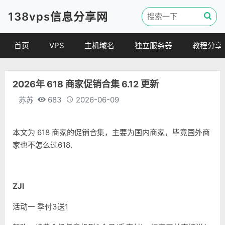
138vps信息分享网
首页
VPS
主机域名
独立服务器
教程分享
VPS优惠
域名
VPS教程
2026年 618 商家促销合集 6.12 更新
便宜VPS
虚拟主机
建站教程
苏苏
683
2026-06-09
VPS评测
linux 教程
其他教程
本文为 618 商家的促销合集，主要为国内商家，毕竟国外商
家也不怎么过618.
ZJI
活动一 季付3送1