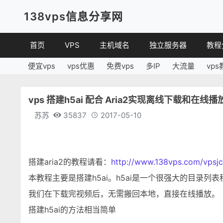
138vps信息分享网
首页
VPS
主机域名
独立服务器
教程
便宜vps
vps优惠
免费vps
多IP
大流量
vps
VPS优惠
域名
VPS
便宜VPS
虚拟主机
建站
vps 搭建h5ai 配合 Aria2实现离线下载和在线播
VPS评测
linux
苏苏
35837
2017-05-10
其他
搭建aria2的教程请看：
http://www.138vps.com/vpsjc
本教程主要是搭建h5ai。h5ai是一个很强大的目录列
我们在下载完视频后，无需搬回本地，直接在线播放。
搭建h5ai的方法相当简单