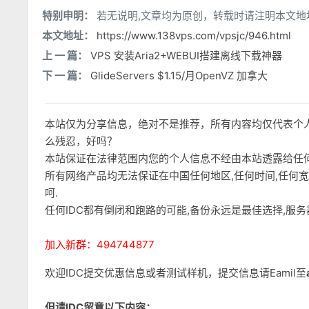
特别申明：
若无说明,文章均为原创，转载时请注明本文地
本文地址：
https://www.138vps.com/vpsjc/946.html
上 一 篇：
VPS 安装Aria2+WEBUI搭建离线下载神器
下 一 篇：
GlideServers $1.15/月OpenVZ 加拿大
本站仅为分享信息，绝对不是推荐，所有内容均仅代表个
么残忍，好吗？
本站保证在法律范围内您的个人信息不经由本站透露给任
所有网络产品均无法保证在中国任何地区,任何时间,任何
呵.
任何IDC都有倒闭和跑路的可能,备份永远是最佳选择,服
加入新群：494744877
欢迎IDC提交优惠信息或者测试样机，提交信息请Eamil至
但请IDC留意以下内容：