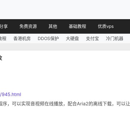
分享
免费资源
其他
基础教程
优质vps
教程
香港机房
DDOS保护
大硬盘
支付宝
冷门机器
教程
免费空间
简讯
教程
免费域名
放
 教程
免费VPS
教程
其他免费
/945.html
表程序，可以实现音视频在线播放，配合Aria2的离线下载，可以