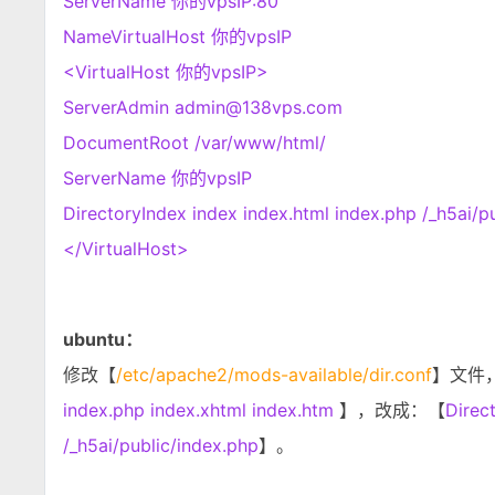
ServerName 你的vpsIP:80
NameVirtualHost 你的vpsIP
<VirtualHost 你的vpsIP>
ServerAdmin admin@138vps.com
DocumentRoot /var/www/html/
ServerName 你的vpsIP
DirectoryIndex index index.html index.php /_h5ai/p
</VirtualHost>
ubuntu：
修改【
/etc/apache2/mods-available/dir.conf
】文件
index.php index.xhtml index.htm
】，改成：【
Direc
/_h5ai/public/index.php
】。