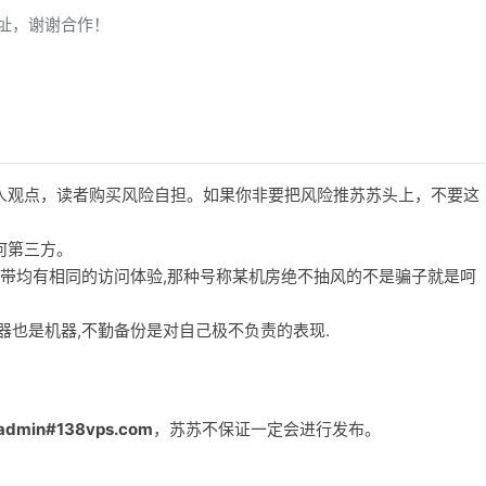
址，谢谢合作！
人观点，读者购买风险自担。如果你非要把风险推苏苏头上，不要这
何第三方。
宽带均有相同的访问体验,那种号称某机房绝不抽风的不是骗子就是呵
务器也是机器,不勤备份是对自己极不负责的表现.
admin#138vps.com
，苏苏不保证一定会进行发布。