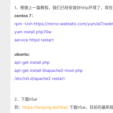
1、根据上一篇教程，我们已经安装好http环境了，现在
centos 7：
rpm -Uvh https://mirror.webtatic.com/yum/el7/webt
yum install php70w
service httpd restart
ubuntu:
apt-get install php
apt-get install libapache2-mod-php
/etc/init.d/apache2 restart
2、下载h5ai
到：
https://larsjung.de/h5ai/
下载h5ai，目前的最新