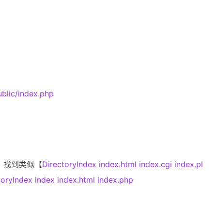
ublic/index.php
，找到类似【
DirectoryIndex index.html index.cgi index.pl
toryIndex index index.html index.php