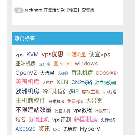
SSD 固态硬盘，主要分为亚洲和美
的海外主机服务商，主营 VPS /
美元，美国
港、新加坡、日本、美国堪萨斯与
于 KVM 虚拟化架构，配备 NVMe
OrangeVPS 是一家成立于2023年
国两大系列。亚洲 VPS 月付低至 6
VDS 业务，数据中心覆盖中国香
racknerd 在售活动款【便宜】套餐集
8
洛杉矶等多个地区。其 VPS 产品基
SSD 固态硬盘，主要分为亚洲和美
的海外主机服务商，主营 VPS /
美元，美国
港、新加坡、日本、美国堪萨斯与
于 KVM 虚拟化架构，配备 NVMe
OrangeVPS 是一家成立于2023年
国两大系列。亚洲 VPS 月付低至 6
VDS 业务，数据中心覆盖中国香
洛杉矶等多个地区。其 VPS 产品基
SSD 固态硬盘，主要分为亚洲和美
的海外主机服务商，主营 VPS /
美元，美国
港、新加坡、日本、美国堪萨斯与
于 KVM 虚拟化架构，配备 NVMe
国两大系列。亚洲 VPS 月付低至 6
VDS 业务，数据中心覆盖中国香
洛杉矶等多个地区。其 VPS 产品基
热门标签
SSD 固态硬盘，主要分为亚洲和美
美元，美国
港、新加坡、日本、美国堪萨斯与
于 KVM 虚拟化架构，配备 NVMe
国两大系列。亚洲 VPS 月付低至 6
洛杉矶等多个地区。其 VPS 产品基
SSD 固态硬盘，主要分为亚洲和美
vps优惠
便宜vps
KVM
美元，美国
vps
不限流量
于 KVM 虚拟化架构，配备 NVMe
国两大系列。亚洲 VPS 月付低至 6
windows
亚洲机房
国人IDC
支付宝
SSD 固态硬盘，主要分为亚洲和美
美元，美国
国两大系列。亚洲 VPS 月付低至 6
OpenVZ
香港机房
大流量
DDOS保护
大硬盘
美元，美国
美国机房
XEN
CN2线路
独立服务器
大内存
欧洲机房
冷门机器
多IP
虚拟主机
GIA线路
主机商稿件
大带宽
免费vps
日本机房
不限建站数量
vps教程
便宜主机
不限空间
韩国机房
域名
分销主机
vps评测
免费域名
资讯
HyperV
AS9929
无版权
LXC