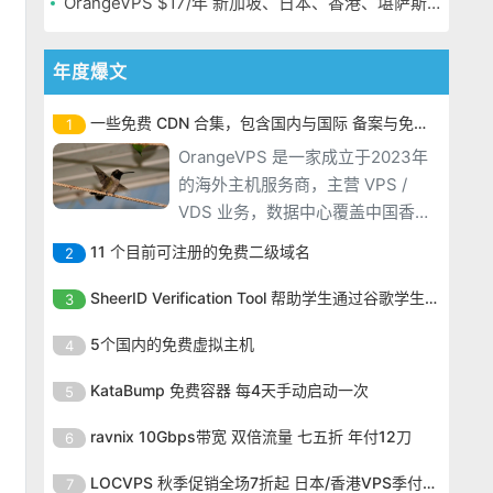
OrangeVPS $17/年 新加坡、日本、香港、堪萨斯机房
年度爆文
一些免费 CDN 合集，包含国内与国际 备案与免备案
1
OrangeVPS 是一家成立于2023年
的海外主机服务商，主营 VPS /
VDS 业务，数据中心覆盖中国香
港、新加坡、日本、美国堪萨斯与
11 个目前可注册的免费二级域名
2
洛杉矶等多个地区。其 VPS 产品基
OrangeVPS 是一家成立于2023年
于 KVM 虚拟化架构，配备 NVMe
SheerID Verification Tool 帮助学生通过谷歌学生计划免费获得 Gemini Advanced
3
的海外主机服务商，主营 VPS /
SSD 固态硬盘，主要分为亚洲和美
OrangeVPS 是一家成立于2023年
VDS 业务，数据中心覆盖中国香
5个国内的免费虚拟主机
4
国两大系列。亚洲 VPS 月付低至 6
的海外主机服务商，主营 VPS /
港、新加坡、日本、美国堪萨斯与
美元，美国
OrangeVPS 是一家成立于2023年
VDS 业务，数据中心覆盖中国香
KataBump 免费容器 每4天手动启动一次
5
洛杉矶等多个地区。其 VPS 产品基
的海外主机服务商，主营 VPS /
港、新加坡、日本、美国堪萨斯与
于 KVM 虚拟化架构，配备 NVMe
OrangeVPS 是一家成立于2023年
VDS 业务，数据中心覆盖中国香
ravnix 10Gbps带宽 双倍流量 七五折 年付12刀
6
洛杉矶等多个地区。其 VPS 产品基
SSD 固态硬盘，主要分为亚洲和美
的海外主机服务商，主营 VPS /
港、新加坡、日本、美国堪萨斯与
于 KVM 虚拟化架构，配备 NVMe
OrangeVPS 是一家成立于2023年
国两大系列。亚洲 VPS 月付低至 6
VDS 业务，数据中心覆盖中国香
LOCVPS 秋季促销全场7折起 日本/香港VPS季付63元
7
洛杉矶等多个地区。其 VPS 产品基