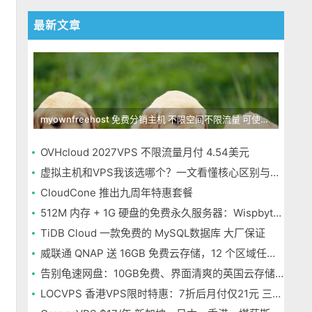
最新文章
myownfreehost 免费分销主机 不限空间不限流量 可使用免费域名申请
OVHcloud 2027VPS 不限流量月付 4.54美元
虚拟主机和VPS我该选哪个？一文看懂核心区别与选择指南
CloudCone 推出九周年特惠套餐
512M 内存 + 1G 硬盘的免费永久服务器：Wispbyte 上手
TiDB Cloud 一款免费的 MySQL数据库 大厂保证
威联通 QNAP 送 16GB 免费云存储，12 个区域任选，邮箱注册即可
告别龟速网盘：10GB免费、界面清爽的英国云存储Icedrive体验
LOCVPS 香港VPS限时特惠：7折后月付仅21元 三网优化BGP线路 可选原生IP