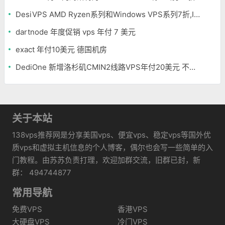
DesiVPS AMD Ryzen系列和Windows VPS系列7折,Intel系列年付11.6美元
dartnode 年度促销 vps 年付 7 美元
exact 年付10美元 德国机房
DediOne 新增洛杉矶CMIN2线路VPS年付20美元 不限流量
关于本站
138vps推荐网是分享美国vps、便宜vps、稳定vps等国外优
质vps和虚拟主机信息的个人博客，偶尔也会写一些简单的入
门教程。由苏苏负责打理，欢迎加群交流，旧群已封，新
群： 494744877
常用导航
免费VPS
香港VPS
大硬盘VPS
冷门VPS