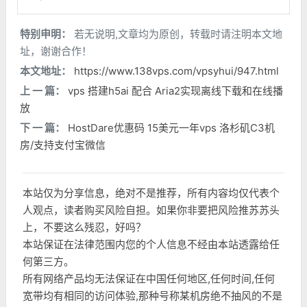
特别申明：
若无说明,文章均为原创，转载时请注明本文地
址，谢谢合作！
本文地址：
https://www.138vps.com/vpsyhui/947.html
上 一 篇：
vps 搭建h5ai 配合 Aria2实现离线下载和在线播
放
下 一 篇：
HostDare优惠码 15美元一年vps 洛杉矶C3机
房/支持支付宝微信
本站仅为分享信息，绝对不是推荐，所有内容均仅代表个
人观点，读者购买风险自担。如果你非要把风险推苏苏头
上，不要这么残忍，好吗？
本站保证在法律范围内您的个人信息不经由本站透露给任
何第三方。
所有网络产品均无法保证在中国任何地区,任何时间,任何
宽带均有相同的访问体验,那种号称某机房绝不抽风的不是