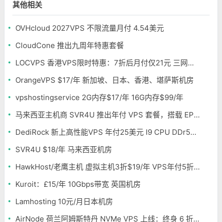
其他相关
OVHcloud 2027VPS 不限流量月付 4.54美元
CloudCone 推出九周年特惠套餐
LOCVPS 香港VPS限时特惠：7折后月付仅21元 三网优化BGP线路 可选原生IP
OrangeVPS $17/年 新加坡、日本、香港、堪萨斯机房
vpshostingservice 2G内存$17/年 16G内存$99/年
马来西亚主机商 SVR4U 推出年付 VPS 套餐，搭载 EPYC/至强铂金，支持支付宝
DediRock 新上高性能VPS 年付25美元 I9 CPU DDr5内存 纽约机房
SVR4U $18/年 马来西亚机房
HawkHost/老鹰主机 虚拟主机3折$19/年 VPS年付5折$25/年
Kuroit：£15/年 10Gbps带宽 英国机房
Lamhosting 10元/月日本机房
AirNode 荷兰阿姆斯特丹 NVMe VPS 上线：终身 6 折，€1.99/月起，2.5Tbit/s DDoS 防护