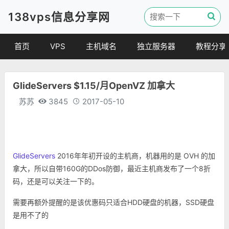
138vps信息分享网
首页
VPS
主机域名
独立服务器
教程分享
VPS优惠
域名
VPS教程
GlideServers $1.15/月OpenVZ 加拿大
便宜VPS
虚拟主机
建站教程
苏苏
3845
2017-05-10
VPS评测
linux 教程
其他教程
GlideServers
2016年年初开设的主机商，机器用的是 OVH 的加
拿大，所以自带160G的DDos防御，最近主机商发布了一个8折
码，还是可以关注一下的。
需要再额外提醒的是该优惠码只适合HDD硬盘的机器，SSD硬盘
是用不了的