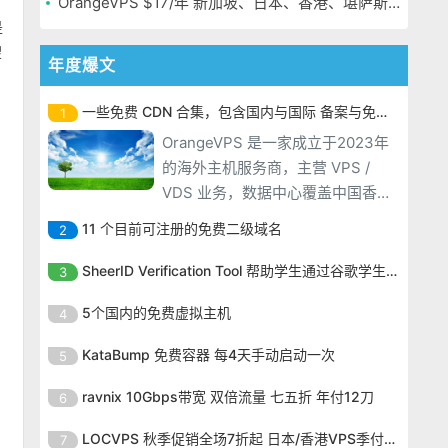
OrangeVPS $17/年 新加坡、日本、香港、堪萨斯机房
是
搜
年度爆文
一些免费 CDN 合集，包含国内与国际 备案与免备案
1
OrangeVPS 是一家成立于2023年
的海外主机服务商，主营 VPS /
VDS 业务，数据中心覆盖中国香
港、新加坡、日本、美国堪萨斯与
11 个目前可注册的免费二级域名
2
洛杉矶等多个地区。其 VPS 产品基
OrangeVPS 是一家成立于2023年
于 KVM 虚拟化架构，配备 NVMe
SheerID Verification Tool 帮助学生通过谷歌学生计划免费获得 Gemini Advanced
3
的海外主机服务商，主营 VPS /
SSD 固态硬盘，主要分为亚洲和美
OrangeVPS 是一家成立于2023年
VDS 业务，数据中心覆盖中国香
5个国内的免费虚拟主机
4
国两大系列。亚洲 VPS 月付低至 6
的海外主机服务商，主营 VPS /
港、新加坡、日本、美国堪萨斯与
美元，美国
OrangeVPS 是一家成立于2023年
VDS 业务，数据中心覆盖中国香
KataBump 免费容器 每4天手动启动一次
5
洛杉矶等多个地区。其 VPS 产品基
的海外主机服务商，主营 VPS /
港、新加坡、日本、美国堪萨斯与
于 KVM 虚拟化架构，配备 NVMe
OrangeVPS 是一家成立于2023年
VDS 业务，数据中心覆盖中国香
ravnix 10Gbps带宽 双倍流量 七五折 年付12刀
6
洛杉矶等多个地区。其 VPS 产品基
SSD 固态硬盘，主要分为亚洲和美
的海外主机服务商，主营 VPS /
港、新加坡、日本、美国堪萨斯与
于 KVM 虚拟化架构，配备 NVMe
OrangeVPS 是一家成立于2023年
国两大系列。亚洲 VPS 月付低至 6
VDS 业务，数据中心覆盖中国香
LOCVPS 秋季促销全场7折起 日本/香港VPS季付63元
7
洛杉矶等多个地区。其 VPS 产品基