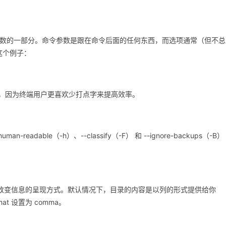
，它是命令参数的一部分。命令参数是跟在命令后面的任何东西，而选项通常（但不总
这个例子：
的版本，因为终端用户更喜欢少打点字来提高效率。
eadable（-h）、--classify（-F） 和 --ignore-backups（-B）
可以让你改变信息的呈现方式。默认情况下，目录的内容是以列的形式提供给你
t 设置为 comma。