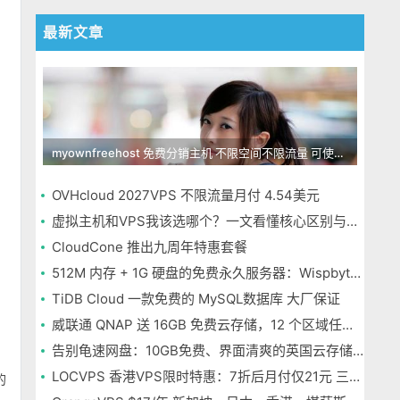
最新文章
myownfreehost 免费分销主机 不限空间不限流量 可使用免费域名申请
OVHcloud 2027VPS 不限流量月付 4.54美元
虚拟主机和VPS我该选哪个？一文看懂核心区别与选择指南
CloudCone 推出九周年特惠套餐
的
512M 内存 + 1G 硬盘的免费永久服务器：Wispbyte 上手
TiDB Cloud 一款免费的 MySQL数据库 大厂保证
威联通 QNAP 送 16GB 免费云存储，12 个区域任选，邮箱注册即可
告别龟速网盘：10GB免费、界面清爽的英国云存储Icedrive体验
LOCVPS 香港VPS限时特惠：7折后月付仅21元 三网优化BGP线路 可选原生IP
的