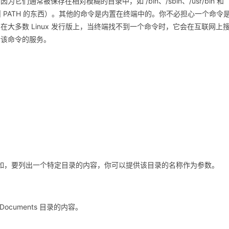
常被保存在相对模糊的目录中，如 /bin、/sbin、/usr/bin 和
个叫 PATH 的东西）。其他的命令是内置在终端中的。你不必担心一个命令
大多数 Linux 发行版上，当终端找不到一个命令时，它会在互联网上
行该命令的服务。
分。例如，要列出一个特定目录的内容，你可以提供该目录的名称作为参数。
ocuments 目录的内容。