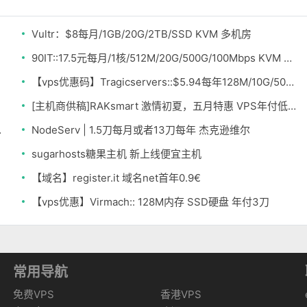
Vultr：$8每月/1GB/20G/2TB/SSD KVM 多机房
90IT::17.5元每月/1核/512M/20G/500G/100Mbps KVM 洛杉矶
【vps优惠码】Tragicservers::$5.94每年128M/10G/500G OpenVZ 洛杉矶&达拉斯
[主机商供稿]RAKsmart 激情初夏，五月特惠 VPS年付低至163元 不限流量
gDdos保护
NodeServ | 1.5刀每月或者13刀每年 杰克逊维尔
sugarhosts糖果主机 新上线便宜主机
【域名】register.it 域名net首年0.9€
【vps优惠】Virmach:: 128M内存 SSD硬盘 年付3刀
常用导航
免费VPS
香港VPS