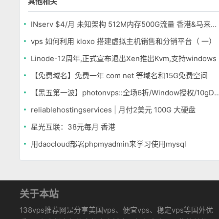
其他相关
INserv $4/月 未知架构 512M内存500G流量 香港&马来西亚便宜VPS
vps 如何利用 kloxo 搭建虚拟主机销售和分销平台（ 一）
Linode-12周年,正式宣布退出Xen推出Kvm,支持windows
【免费域名】免费一年 com net 等域名和15G免费空间
【黑五第一波】photonvps::全场6折/Window授权/10
reliablehostingservices | 月付2美元 100G 大硬盘
星光互联：38元每月 香港
用daocloud部署phpmyadmin来学习使用mysql
关于本站
138vps推荐网是分享美国vps、便宜vps、稳定vps等国外优