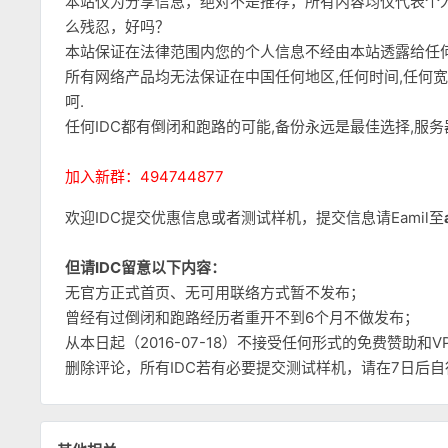
本站仅为分享信息，绝对不是推荐，所有内容均仅代表个
么残忍，好吗？
本站保证在法律范围内您的个人信息不经由本站透露给任
所有网络产品均无法保证在中国任何地区,任何时间,任何
呵.
任何IDC都有倒闭和跑路的可能,备份永远是最佳选择,服
加入新群：494744877
欢迎IDC提交优惠信息或者测试样机，提交信息请Eamil至
但请IDC留意以下内容：
无官方正式首页、无可用联络方式暂不发布；
曾经有过倒闭和跑路经历者重开不到6个月不做发布；
从本日起（2016-07-18）不接受任何形式的免费赞助
删除评论，所有IDC若有必要提交测试样机，请在7日后