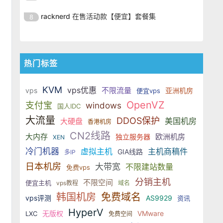
SSD 固态硬盘，主要分为亚洲和美
的海外主机服务商，主营 VPS /
美元，美国
港、新加坡、日本、美国堪萨斯与
于 KVM 虚拟化架构，配备 NVMe
OrangeVPS 是一家成立于2023年
国两大系列。亚洲 VPS 月付低至 6
VDS 业务，数据中心覆盖中国香
racknerd 在售活动款【便宜】套餐集
8
洛杉矶等多个地区。其 VPS 产品基
SSD 固态硬盘，主要分为亚洲和美
的海外主机服务商，主营 VPS /
美元，美国
港、新加坡、日本、美国堪萨斯与
于 KVM 虚拟化架构，配备 NVMe
OrangeVPS 是一家成立于2023年
国两大系列。亚洲 VPS 月付低至 6
VDS 业务，数据中心覆盖中国香
洛杉矶等多个地区。其 VPS 产品基
SSD 固态硬盘，主要分为亚洲和美
的海外主机服务商，主营 VPS /
美元，美国
港、新加坡、日本、美国堪萨斯与
于 KVM 虚拟化架构，配备 NVMe
国两大系列。亚洲 VPS 月付低至 6
VDS 业务，数据中心覆盖中国香
洛杉矶等多个地区。其 VPS 产品基
热门标签
SSD 固态硬盘，主要分为亚洲和美
美元，美国
港、新加坡、日本、美国堪萨斯与
于 KVM 虚拟化架构，配备 NVMe
国两大系列。亚洲 VPS 月付低至 6
洛杉矶等多个地区。其 VPS 产品基
SSD 固态硬盘，主要分为亚洲和美
KVM
美元，美国
vps优惠
不限流量
vps
亚洲机房
便宜vps
于 KVM 虚拟化架构，配备 NVMe
国两大系列。亚洲 VPS 月付低至 6
OpenVZ
支付宝
windows
SSD 固态硬盘，主要分为亚洲和美
国人IDC
美元，美国
国两大系列。亚洲 VPS 月付低至 6
大流量
DDOS保护
美国机房
大硬盘
香港机房
美元，美国
CN2线路
大内存
欧洲机房
独立服务器
XEN
冷门机器
虚拟主机
主机商稿件
GIA线路
多IP
日本机房
大带宽
不限建站数量
免费vps
分销主机
不限空间
便宜主机
vps教程
域名
韩国机房
免费域名
vps评测
AS9929
资讯
HyperV
无版权
VMware
LXC
免费空间