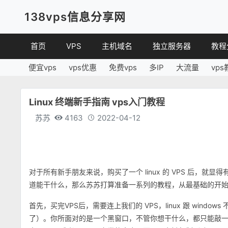
138vps信息分享网
首页
VPS
主机域名
独立服务器
教程
便宜vps
vps优惠
免费vps
多IP
大流量
vps
VPS优惠
域名
VPS
便宜VPS
虚拟主机
建站
Linux 终端新手指南 vps入门教程
VPS评测
linux
苏苏
4163
2022-04-12
其他
对于所有新手朋友来说，购买了一个 linux 的 VPS 后，
道能干什么，那么苏苏打算准备一系列的教程，从最基础的开始讲
首先，买完VPS后，需要连上我们的 VPS，linux 跟 wind
了）。你所面对的是一个黑窗口，不管你想干什么，都只能敲一行