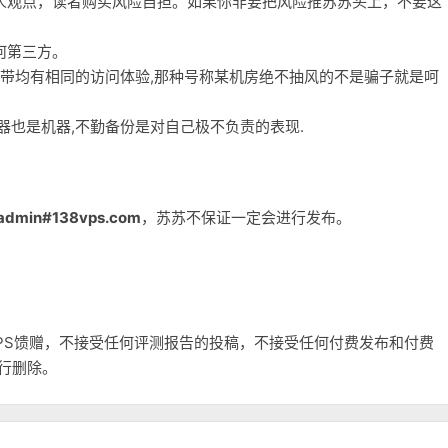
人观点，读者购买风险自担。如果你非要把风险推苏苏头上，不要这
何第三方。
宽带均有相同的访问体验,那种号称某机房绝不抽风的不是骗子就是呵
务器也是机器,不勤备份是对自己极不负责的表现.
admin#138vps.com
，苏苏不保证一定会进行发布。
和VPS馈赠，不接受任何评测报告的投稿，不接受任何付费发布和付费
自行删除。