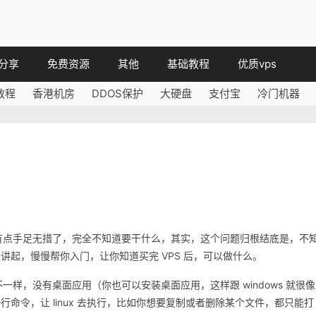
分享
免费资源
其他
基础教程
优质vps
教程
香港机房
DDOS保护
大硬盘
支付宝
冷门机器
教程
免费空间
简讯
教程
免费域名
 教程
免费VPS
教程
其他免费
就显得有点手足无措了，完全不知道要干什么，其实，这个问题归根结底是，不
起，慢慢帮你入门，让你知道买完 VPS 后，可以做什么。
ows 不一样，没有桌面应用（你也可以安装桌面应用，这样跟 windows 就很像
命令，让 linux 去执行，比如你想要复制或者删除某个文件，都只能打